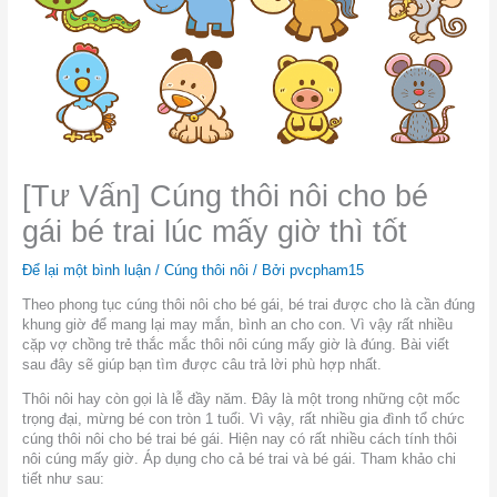
[Tư Vấn] Cúng thôi nôi cho bé
gái bé trai lúc mấy giờ thì tốt
Để lại một bình luận
/
Cúng thôi nôi
/ Bởi
pvcpham15
Theo phong tục cúng thôi nôi cho bé gái, bé trai được cho là cần đúng
khung giờ để mang lại may mắn, bình an cho con. Vì vậy rất nhiều
cặp vợ chồng trẻ thắc mắc thôi nôi cúng mấy giờ là đúng. Bài viết
sau đây sẽ giúp bạn tìm được câu trả lời phù hợp nhất.
Thôi nôi hay còn gọi là lễ đầy năm. Đây là một trong những cột mốc
trọng đại, mừng bé con tròn 1 tuổi. Vì vậy, rất nhiều gia đình tổ chức
cúng thôi nôi cho bé trai bé gái. Hiện nay có rất nhiều cách tính thôi
nôi cúng mấy giờ. Áp dụng cho cả bé trai và bé gái. Tham khảo chi
tiết như sau: