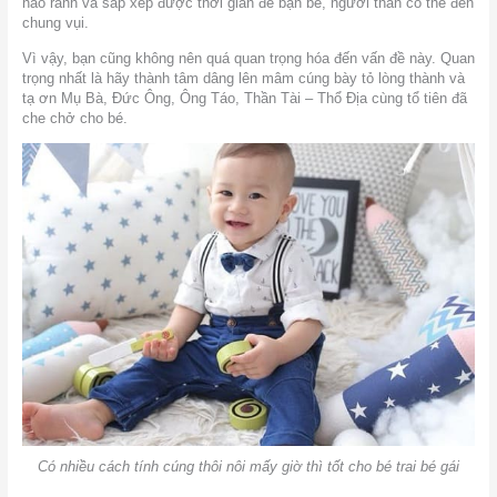
nào rảnh và sắp xếp được thời gian để bạn bè, người thân có thể đến
chung vụi.
Vì vậy, bạn cũng không nên quá quan trọng hóa đến vấn đề này. Quan
trọng nhất là hãy thành tâm dâng lên mâm cúng bày tỏ lòng thành và
tạ ơn Mụ Bà, Đức Ông, Ông Táo, Thần Tài – Thổ Địa cùng tổ tiên đã
che chở cho bé.
Có nhiều cách tính cúng thôi nôi mấy giờ thì tốt cho bé trai bé gái