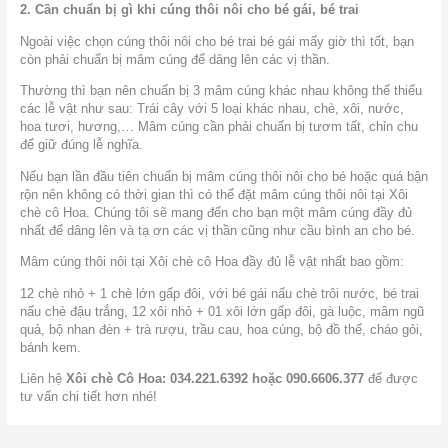
2. Cần chuẩn bị gì khi cúng thôi nôi cho bé gái, bé trai
Ngoài việc chọn cúng thôi nôi cho bé trai bé gái mấy giờ thì tốt, bạn
còn phải chuẩn bị mâm cúng để dâng lên các vị thần.
Thường thì bạn nên chuẩn bị 3 mâm cúng khác nhau không thể thiếu
các lễ vật như sau: Trái cây với 5 loại khác nhau, chè, xôi, nước,
hoa tươi, hương,…
Mâm cúng cần phải chuẩn bị tươm tất, chỉn chu
để giữ đúng lễ nghĩa.
Nếu bạn lần đầu tiên chuẩn bị mâm cúng thôi nôi cho bé hoặc quá bận
rộn nên không có thời gian thì có thể đặt mâm cúng thôi nôi tại Xôi
chè cô Hoa. Chúng tôi sẽ mang đến cho bạn một mâm cúng đầy đủ
nhất để dâng lên và tạ ơn các vị thần cũng như cầu bình an cho bé.
Mâm cúng thôi nôi tại Xôi chè cô Hoa đầy đủ lễ vật nhất bao gồm:
12 chè nhỏ + 1 chè lớn gấp đôi, với bé gái nấu chè trôi nước, bé trai
nấu chè đậu trắng, 12 xôi nhỏ + 01 xôi lớn gấp đôi, gà luộc, mâm ngũ
quả, bộ nhan đèn + trà rượu, trầu cau, hoa cúng, bộ đồ thế, cháo gỏi,
bánh kem.
Liên hệ
Xôi chè Cô Hoa: 034.221.6392 hoặc 090.6606.377
để được
tư vấn chi tiết hơn nhé!