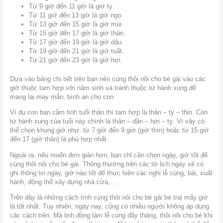
Từ 9 giờ đến 11 giờ là giờ tỵ.
Từ 11 giờ đến 13 giờ là giờ ngọ.
Từ 13 giờ đến 15 giờ là giờ mùi.
Từ 15 giờ đến 17 giờ là giờ thân.
Từ 17 giờ đến 19 giờ là giờ dậu.
Từ 19 giờ đến 21 giờ là giờ tuất.
Từ 21 giờ đến 23 giờ là giờ hợi.
Dựa vào bảng chi tiết trên bạn nên cúng thôi nôi cho bé gái vào các
giờ thuộc tam hợp với năm sinh và tránh thuộc tứ hành xung để
mang lại may mắn, bình an cho con.
Ví dụ con bạn cầm tinh tuổi thân thì tam hợp là thân – tý – thin. Còn
tứ hành xung của tuổi này chính là thân – dần – hợi – tỵ. Vì vậy có
thể chọn khung giờ như: từ 7 giờ đến 9 giờ (giờ thìn) hoặc từ 15 giờ
đến 17 (giờ thân) là phù hợp nhất.
Ngoài ra, nếu muốn đơn giản hơn, bạn chỉ cần chọn ngày, giờ tốt để
cúng thôi nôi cho bé gái. Thông thường trên các tờ lịch ngày sẽ có
ghi thông tin ngày, giờ nào tốt để thực hiện các nghi lễ cúng, bái, xuất
hành, động thổ xây dựng nhà cửa,…
Trên đây là những cách tính cúng thôi nôi cho bé gái bé trai mấy giờ
là tốt nhất. Tuy nhiên, ngày nay, cũng có nhiều người không áp dụng
các cách trên. Mà linh động làm lễ cúng đầy tháng, thôi nôi cho bé khi