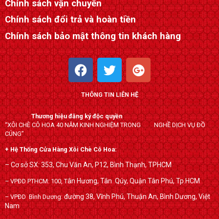
Chính sách vận chuyển
Chính sách đổi trả và hoàn tiền
Chính sách bảo mật thông tin khách hàng
F
T
G
a
w
o
c
i
o
THÔNG TIN LIÊN HỆ
e
t
g
b
t
l
Thương hiệu đăng ký độc quyền
o
e
e
“XÔI CHÈ CÔ HOA 40 NĂM KINH NGHIỆM TRONG NGHỀ DỊCH VỤ ĐỒ
o
r
-
CÚNG”
k
p
+ Hệ Thống Cửa Hàng Xôi Chè Cô Hoa:
l
– Cơ sở SX: 353, Chu Văn An, P12, Bình Thạnh, TPHCM
u
ân Hương, Tân Qúy,
Quận Tân Phú, Tp.HCM
– VPĐD PTHCM: 100, T
s
đường 38, Vĩnh Phú, Thuận An, Bình Dương, Việt
– VPĐD Bình Dương:
Nam