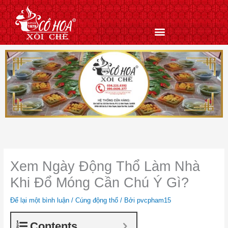
Nhảy
tới
nội
dung
Xem Ngày Động Thổ Làm Nhà
Khi Đổ Móng Cần Chú Ý Gì?
Để lại một bình luận
/
Cúng động thổ
/ Bởi
pvcpham15
Contents