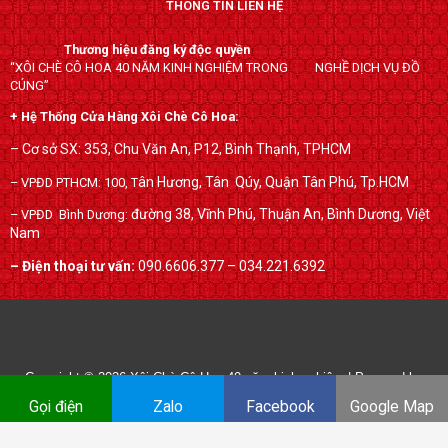
THÔNG TIN LIÊN HỆ
e
t
g
b
t
l
Thương hiệu đăng ký độc quyền
o
e
e
“XÔI CHÈ CÔ HOA 40 NĂM KINH NGHIỆM TRONG NGHỀ DỊCH VỤ ĐỒ
o
r
-
CÚNG”
k
p
+ Hệ Thống Cửa Hàng Xôi Chè Cô Hoa:
l
– Cơ sở SX: 353, Chu Văn An, P12, Bình Thạnh, TPHCM
u
ân Hương, Tân Qúy,
Quận Tân Phú, Tp.HCM
– VPĐD PTHCM: 100, T
s
đường 38, Vĩnh Phú, Thuận An, Bình Dương, Việt
– VPĐD Bình Dương:
Nam
– Điện thoại tư vấn:
090.6606.377 – 034.221.6392
Copyright © 2026
Xôi Chè Cô Hoa 40 năm kinh nghiệm
| Powered by
xoichecohoa.com
Gọi điện
Zalo
Facebook
Google Map