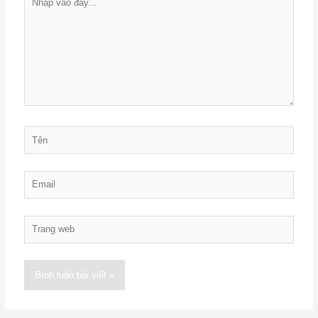
vào
đây...
Tên
Email
Trang
web
Alternative: