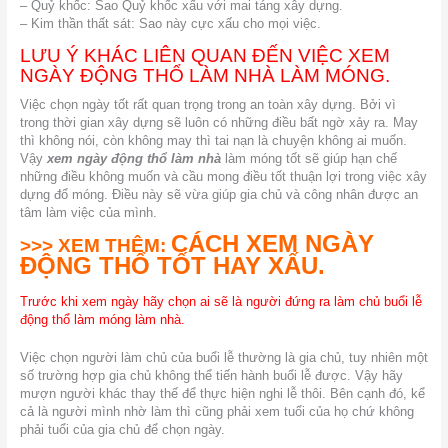
– Quỷ khốc: Sao Quỷ khốc xấu với mai táng xây dựng.
– Kim thần thất sát: Sao này cực xấu cho mọi việc.
LƯU Ý KHÁC LIÊN QUAN ĐẾN VIỆC XEM
NGÀY ĐỘNG THỔ LÀM NHÀ LÀM MÓNG.
Việc chọn ngày tốt rất quan trọng trong an toàn xây dựng. Bởi vì
trong thời gian xây dựng sẽ luôn có những điều bất ngờ xảy ra. May
thì không nói, còn không may thì tai nạn là chuyện không ai muốn.
Vậy
xem ngày động thổ làm nhà
làm móng tốt sẽ giúp hạn chế
những điều không muốn và cầu mong điều tốt thuận lợi trong việc xây
dựng đổ móng.
Điều này sẽ vừa giúp gia chủ và công nhân được an
tâm làm việc của mình.
CÁCH XEM NGÀY
>>> XEM THÊM:
ĐỘNG THỔ TỐT HAY XẤU.
Trước khi xem ngày hãy chọn ai sẽ là người đứng ra làm chủ buổi lễ
động thổ làm móng làm nhà.
Việc chọn người làm chủ của buổi lễ thường là gia chủ, tuy nhiên một
số trường hợp gia chủ không thể tiến hành buổi lễ được. Vậy hãy
mượn người khác thay thế để thực hiện nghi lễ thôi. Bên cạnh đó, kể
cả là người mình nhờ làm thì cũng phải xem tuổi của họ chứ không
phải tuổi của gia chủ để chọn ngày.