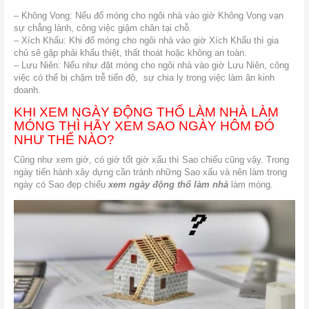
– Không Vong: Nếu đổ móng cho ngôi nhà vào giờ Không Vong vạn
sự chẳng lành, công việc giậm chân tại chỗ.
– Xích Khẩu: Khi đổ móng cho ngôi nhà vào giờ Xích Khẩu thì gia
chủ sẽ gặp phải khẩu thiệt, thất thoát hoặc không an toàn.
– Lưu Niên: Nếu như đặt móng cho ngôi nhà vào giờ Lưu Niên, công
việc có thể bị chậm trễ tiến độ, sự chia ly trong việc làm ăn kinh
doanh.
KHI XEM NGÀY ĐỘNG THỔ LÀM NHÀ LÀM
MÓNG THÌ HÃY XEM SAO NGÀY HÔM ĐÓ
NHƯ THẾ NÀO?
Cũng như xem giờ, có giờ tốt giờ xấu thì Sao chiếu cũng vậy. Trong
ngày tiến hành xây dựng cần tránh những Sao xấu và nên làm trong
ngày có Sao đẹp chiếu
xem ngày động thổ làm nhà
làm móng.