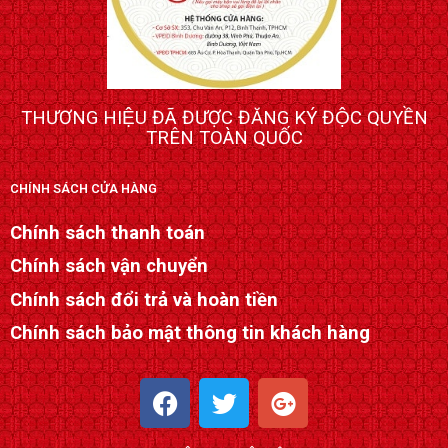
THƯƠNG HIỆU ĐÃ ĐƯỢC ĐĂNG KÝ ĐỘC QUYỀN
TRÊN TOÀN QUỐC
CHÍNH SÁCH CỬA HÀNG
Chính sách thanh toán
Chính sách vận chuyển
Chính sách đổi trả và hoàn tiền
Chính sách bảo mật thông tin khách hàng
F
T
G
a
w
o
c
i
o