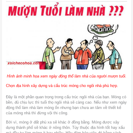
Hình ảnh minh họa xem ngày động thổ làm nhà của người mượn tuổi.
Chọn địa hình xây dựng và cấu trúc móng cho ngôi nhà phù hợp.
Đây là một phần quan trọng trong cấu trúc ngôi nhà của bạn. Móng có
bền, đủ chịu lực thì tuổi thọ ngôi nhà sẽ càng cao. Nếu như xem ngày
động thổ làm nhà làm móng ổn nhưng bạn chưa an tâm về thiết kế
của móng nhà thì đừng vội thi công.
Bởi vì, móng ở đất phù xa sẽ khác ở đồng bằng. Móng được xây
dựng thành phố sẽ khác ở nông thôn. Tùy thuộc địa hình tốt hay xấu
mà đầu tư làm móng ít hay nhiều. Hãy đảm bảo việc đó bằng cách