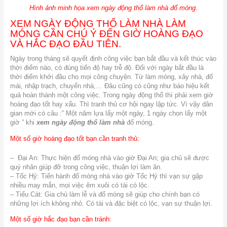
Hình ảnh minh họa xem ngày động thổ làm nhà đổ móng.
XEM NGÀY ĐỘNG THỔ LÀM NHÀ LÀM
MÓNG CẦN CHÚ Ý ĐẾN GIỜ HOÀNG ĐẠO
VÀ HẮC ĐẠO ĐẦU TIÊN.
Ngày trong tháng sẽ quyết định công việc bạn bắt đầu và kết thúc vào
thời điểm nào, có đúng tiến độ hay trễ độ. Đối với ngày bắt đầu là
thời điểm khởi đầu cho mọi công chuyện. Từ làm móng, xây nhà, đổ
mái, nhập trạch, chuyển nhà,… Đâu cũng có cũng như báo hiệu kết
quả hoàn thành một công việc. Trong ngày động thổ thì phải xem giờ
hoàng đạo tốt hay xấu. Thì tranh thủ cơ hội ngay lập tức. Vì vậy dân
gian mới có câu :” Một năm lựa lấy một ngày, 1 ngày chọn lấy một
giờ ” khi
xem ngày động thổ làm nhà
đổ móng.
Một số giờ hoàng đạo tốt bạn cần tranh thủ:
– Đại An: Thực hiện đổ móng nhà vào giờ Đại An; gia chủ sẽ được
quý nhân giúp đỡ trong công việc, thuận lợi làm ăn.
– Tốc Hỷ: Tiến hành đổ móng nhà vào giờ Tốc Hỷ thì vạn sự gặp
nhiều may mắn, mọi việc êm xuôi có tài có lộc.
– Tiểu Cát: Gia chủ làm lễ và đổ móng sẽ giúp cho chính bạn có
những lợi ích không nhỏ. Có tài và đặc biệt có lộc, vạn sự thuận lợi.
Một số giờ hắc đạo bạn cần tránh: