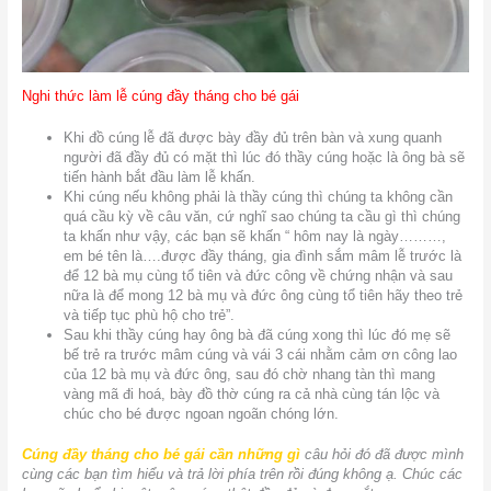
Nghi thức làm lễ cúng đầy tháng cho bé gái
Khi đồ cúng lễ đã được bày đầy đủ trên bàn và xung quanh
người đã đầy đủ có mặt thì lúc đó thầy cúng hoặc là ông bà sẽ
tiến hành bắt đầu làm lễ khấn.
Khi cúng nếu không phải là thầy cúng thì chúng ta không cần
quá cầu kỳ về câu văn, cứ nghĩ sao chúng ta cầu gì thì chúng
ta khấn như vậy, các bạn sẽ khấn “ hôm nay là ngày………,
em bé tên là….được đầy tháng, gia đình sắm mâm lễ trước là
để 12 bà mụ cùng tổ tiên và đức công về chứng nhận và sau
nữa là để mong 12 bà mụ và đức ông cùng tổ tiên hãy theo trẻ
và tiếp tục phù hộ cho trẻ”.
Sau khi thầy cúng hay ông bà đã cúng xong thì lúc đó mẹ sẽ
bế trẻ ra trước mâm cúng và vái 3 cái nhằm cảm ơn công lao
của 12 bà mụ và đức ông, sau đó chờ nhang tàn thì mang
vàng mã đi hoá, bày đồ thờ cúng ra cả nhà cùng tán lộc và
chúc cho bé được ngoan ngoãn chóng lớn.
Cúng đầy tháng cho bé gái cần những gì
câu hỏi đó đã được mình
cùng các bạn tìm hiểu và trả lời phía trên rồi đúng không ạ. Chúc các