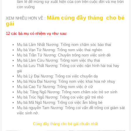
làm lễ để mừng sự xuất hiện của con trên cuộc đời và mẹ tròn
con vuông
Mâm cúng đầy tháng cho bé
XEM NHIỀU HƠN VỀ :
gái
12 các bà mụ có nhiệm vụ như sau:
Mụ bà Lâm Nhất Nương: Trông nom chăm sóc bào thai
Mụ bà Vạn Tứ Nương: Trông nom việc thai nghén
Mụ bà Trần Tứ Nương: Chuyên trông nom việc sinh đẻ
Mụ bà Lâm Cửu Nương: Trông nom việc thụ thai
Mụ bà Lưu Thất Nương: Trông coi việc nặn hình hài trai hay
gái
Mụ bà Lý Đại Nương: Trông coi việc chuyển dạ
Mụ bà Hứa Đại Nương: Trông nom việc khai hoa nở nhuỵ
Mụ bà Cao Tứ Nương: Trông nom việc ở cữ
Mụ bà: Tăng Ngũ Nương: Trông nom chăm sóc trẻ sơ sinh
Mụ bà Trúc Ngũ Nương: Trông coi việc giữ trẻ nhỏ
Mụ bà Mã Ngũ Nương: Trông coi việc ẵm bồng bé
Mụ bà nguyễn Tam Nương: Trông coi vấn đề trông coi giám sát
việc sinh nở.
Cúng đầy tháng cho bé gái chuẩn nhất