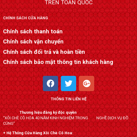
TRÊN TOÀN QUỐC
CHÍNH SÁCH CỬA HÀNG
Chính sách thanh toán
Chính sách vận chuyển
Chính sách đổi trả và hoàn tiền
Chính sách bảo mật thông tin khách hàng
F
T
G
a
w
o
c
i
o
THÔNG TIN LIÊN HỆ
e
t
g
b
t
l
Thương hiệu đăng ký độc quyền
o
e
e
“XÔI CHÈ CÔ HOA 40 NĂM KINH NGHIỆM TRONG NGHỀ DỊCH VỤ ĐỒ
o
r
-
CÚNG”
k
p
+ Hệ Thống Cửa Hàng Xôi Chè Cô Hoa: