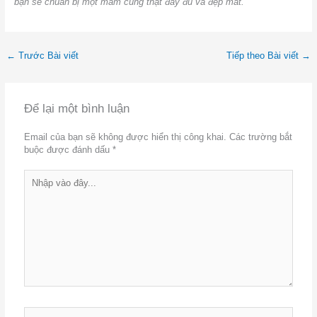
bạn sẽ chuẩn bị một mâm cúng thật đầy đủ và đẹp mắt.
←
Trước Bài viết
Tiếp theo Bài viết
→
Để lại một bình luận
Email của bạn sẽ không được hiển thị công khai.
Các trường bắt
buộc được đánh dấu
*
Nhập
vào
đây...
Tên