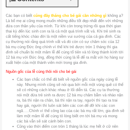
Các bạn có biết
cúng đầy tháng cho bé gái cần những gì
không ạ?
Là bố mẹ ai cũng mong muốn những điều tốt đẹp nhất đến với những
đứa con thân yêu của mình. Từ khi còn trong trứng rồi qua thời gian
thai kỳ đến lúc sinh con ra là cả một quá trình vất vả. Khi trẻ sinh ra
cất tiếng khóc chào đời là một niềm vui sướng của cả gia đình. Các
cụ thường nói rằng quá trình vất vả đó còn có sự chăm sóc của 12
bà mụ cùng Đức ông chính vì thế khi trẻ được tròn 1 tháng thì gia
đình sẽ chuẩn bị một mâm lễ để cúng tổ tiên và tỏ lòng thành kính tới
12 bà mụ với Đức ông, đồng thời cúng là lễ để ra mắt với họ hàng sự
xuất hiện của một thành viên mới trong gia đình.
Nguồn gốc của lễ cúng thôi nôi cho bé gái
Các bạn chắc có thể đã biết về nguồn gốc của ngày cúng lễ
này. Nhưng mình cũng sẽ nói qua bởi mỗi một vùng quê có thể
sẽ có những cách khác nhau ở lối diễn tả. Các cụ ta thường
nói một đứa trẻ sinh ra được 12 bà mụ chăm bẵm và nhào nặn
ra, bà thì nặn ra chân, bà thì nặn ra tay, người thì tạo ra trai
hay gái, người thì luôn sát bên các con để đỡ khi các con
ngã…..Chính vì thế công lao của các bà mụ rất lớn, gia đình sẽ
làm một mâm lễ để cúng tỏ lòng biết ơn tới bà mụ và mong
các bà vẫn sẽ sát cánh bên con.
Cũng vào thời điểm con tròn 1 tháng là lúc mẹ hết ở cữ nên