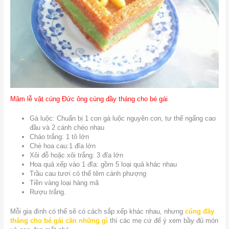
Mâm lễ vật cúng Đức ông cúng đầy tháng cho bé gái
Gà luộc: Chuẩn bị 1 con gà luộc nguyên con, tư thế ngẩng cao
đầu và 2 cánh chéo nhau
Cháo trắng: 1 tô lớn
Chè hoa cau:1 đĩa lớn
Xôi đỗ hoặc xôi trắng: 3 đĩa lớn
Hoa quả xếp vào 1 đĩa: gồm 5 loại quả khác nhau
Trầu cau tươi có thể têm cánh phượng
Tiền vàng loại hàng mã
Rượu trắng.
Mỗi gia đình có thể sẽ có cách sắp xếp khác nhau, nhưng
cúng đầy
tháng cho bé gái cần những gì
thì các mẹ cứ để ý xem bầy đủ món