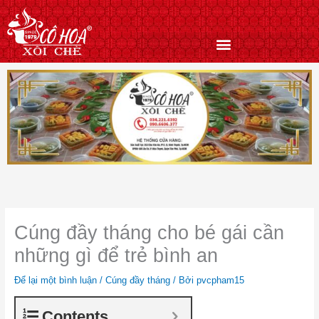
Nhảy
tới
nội
dung
Cúng đầy tháng cho bé gái cần
những gì để trẻ bình an
Để lại một bình luận
/
Cúng đầy tháng
/ Bởi
pvcpham15
Contents