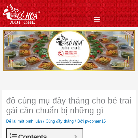
Nhảy
tới
nội
dung
đồ cúng mụ đầy tháng cho bé trai
gái cần chuẩn bị những gì
Để lại một bình luận
/
Cúng đầy tháng
/ Bởi
pvcpham15
Contents