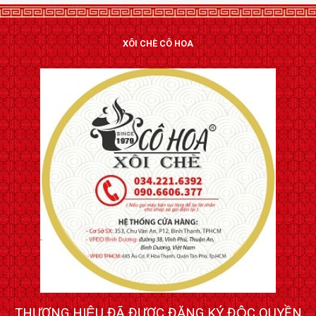
XÔI CHÈ CÔ HOA
THƯƠNG HIỆU ĐÃ ĐƯỢC ĐĂNG KÝ ĐỘC QUYỀN