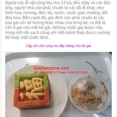
Ngoài các lễ vật cúng Mụ cho 13 bà, đức thầy và các đức
ông, người nhà còn phải chuẩn bị các đồ lễ khác như
bình hoa, hương, đèn, trà, nước, muối, gạo, muỗng, đôi
đũa hoa. Bên cạnh đó, gia đình còn phải chuẩn bị các
loại gai với số lượng khác nhau cho từng bé, cụ thể là
cần 9 gai cho một bé gái. Những chiếc gai được nấu
trong một nồi sạch cùng với một mảnh thép được nướng
đỏ hoặc một chiếc đinh.
Cặp xôi chè cúng mụ đầy tháng cho bé gái