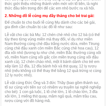
thức giới thiệu những thành viên mới với tổ tiên, là nghi
thức đầu tiên trong đời để các em nhỏ bước ra xã hội.
2. Những đồ lễ cúng mụ đầy tháng cho bé trai gái:
Để chuẩn bị cho buổi lễ cúng Mụ dành cho các bé gái,
gia đình cần chuẩn bị các đồ lễ như sau:
Lễ vật cho các bà Mụ: 12 chén chè nhỏ cho 12 bà (có thể
tùy theo từng vùng miền mà thay đổi, ví dụ như miền
Nam thường cúng chè đậu trắng nước dừa, miền Ttrung
cúng chè đậu xanh còn miền Bắc cúng chè hoa cau), 12
đĩa xôi nhỏ (tương tụ như chè, miền Bắc thường cúng xôi
vò, miền Nam cúng xôi gấc còn miền trung cúng xôi đậu
xanh cà), 12 chén cháo nhỏ, một ít bánh dành cho trẻ em
xếp làm 12 đĩa, 12 đĩa bánh hỏi và thịt quay, 12 ly rượu
nhỏ (nếu không có thể thay thế bằng 12 quả trứng vị cùng
12 ly nước nhỏ).
Lễ vật cúng Đức Ông và 3 đức Thầy (bao gồm thánh sư,
tổ sư cùng với tiên sư có nhiệm vụ truyền lại nghề nghiệp
cho bé): 1 con gà luộc, 1 tô chè lớn, 1 tô cháo lớn, 3 đĩa
xôi lớn, 1 miếng thịt quay, mâm ngũ quả, mâm trầu cau,
rượu cùng với đồ hàng mã.