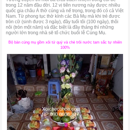
trong 12 năm đầu đời. 12 vị tiên nương này được nhiều
quốc gia châu Á thờ cúng và nể trọng, trong đó có cả Việt
Nam. Từ phong tục thờ kính các Bà Mụ mà khi trẻ được
tròn cữ (sinh được 3 ngày), đầy tuổi tôi (100 ngày), thôi
nôi (tròn một năm) và đặc biệt là đầy tháng thì những
người lớn trong nhà sẽ tổ chức buổi lễ Cúng Mụ.
Bộ bàn cúng mụ gồm xôi tứ quý và chè trôi nước tam sắc tự nhiên
100%