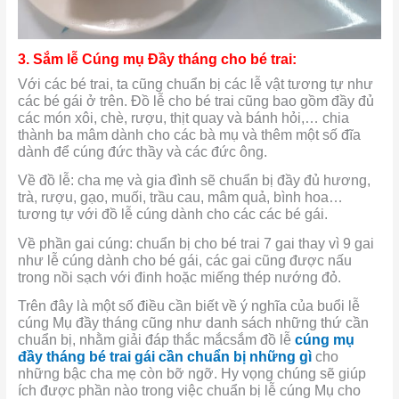
3. Sắm lễ Cúng mụ Đầy tháng cho bé trai:
Với các bé trai, ta cũng chuẩn bị các lễ vật tương tự như
các bé gái ở trên. Đồ lễ cho bé trai cũng bao gồm đầy đủ
các món xôi, chè, rượu, thịt quay và bánh hỏi,… chia
thành ba mâm dành cho các bà mụ và thêm một số đĩa
dành để cúng đức thầy và các đức ông.
Về đồ lễ: cha mẹ và gia đình sẽ chuẩn bị đầy đủ hương,
trà, rượu, gạo, muối, trầu cau, mâm quả, bình hoa…
tương tự với đồ lễ cúng dành cho các các bé gái.
Về phần gai cúng: chuẩn bị cho bé trai 7 gai thay vì 9 gai
như lễ cúng dành cho bé gái, các gai cũng được nấu
trong nồi sạch với đinh hoặc miếng thép nướng đỏ.
Trên đây là một số điều cần biết về ý nghĩa của buổi lễ
cúng Mụ đầy tháng cũng như danh sách những thứ cần
chuẩn bị, nhằm giải đáp thắc mắcsắm đồ lễ
cúng mụ
đầy tháng bé trai gái cần chuẩn bị những gì
cho
những bậc cha mẹ còn bỡ ngỡ. Hy vọng chúng sẽ giúp
ích được phần nào trong việc chuẩn bị lễ cúng Mụ cho