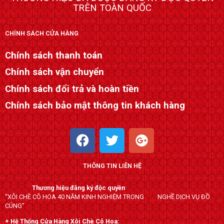
TRÊN TOÀN QUỐC
CHÍNH SÁCH CỬA HÀNG
Chính sách thanh toán
Chính sách vận chuyển
Chính sách đổi trả và hoàn tiền
Chính sách bảo mật thông tin khách hàng
F
T
G
a
w
o
c
i
o
THÔNG TIN LIÊN HỆ
e
t
g
b
t
l
Thương hiệu đăng ký độc quyền
o
e
e
“XÔI CHÈ CÔ HOA 40 NĂM KINH NGHIỆM TRONG NGHỀ DỊCH VỤ ĐỒ
o
r
-
CÚNG”
k
p
+ Hệ Thống Cửa Hàng Xôi Chè Cô Hoa: