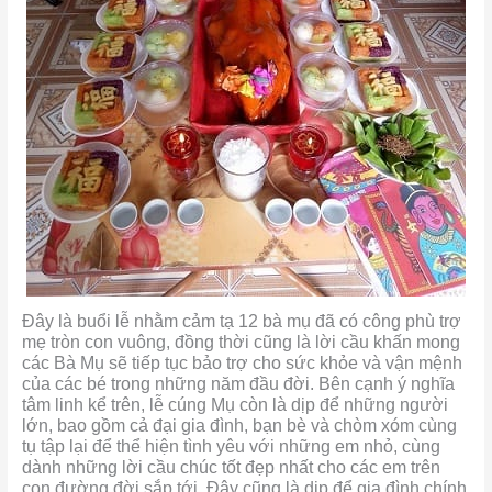
Đây là buổi lễ nhằm cảm tạ 12 bà mụ đã có công phù trợ
mẹ tròn con vuông, đồng thời cũng là lời cầu khấn mong
các Bà Mụ sẽ tiếp tục bảo trợ cho sức khỏe và vận mệnh
của các bé trong những năm đầu đời. Bên cạnh ý nghĩa
tâm linh kể trên, lễ cúng Mụ còn là dịp để những người
lớn, bao gồm cả đại gia đình, bạn bè và chòm xóm cùng
tụ tập lại để thể hiện tình yêu với những em nhỏ, cùng
dành những lời cầu chúc tốt đẹp nhất cho các em trên
con đường đời sắp tới. Đây cũng là dịp để gia đình chính