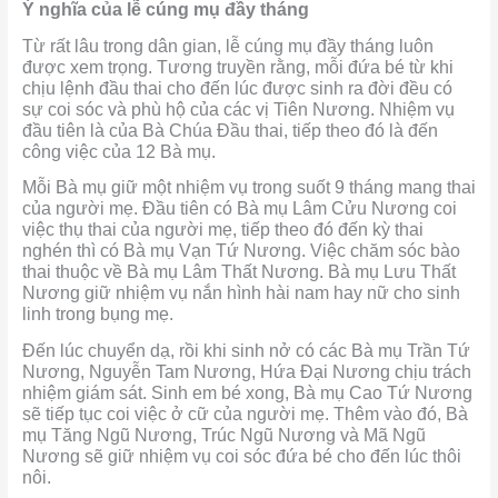
Ý nghĩa của lễ cúng mụ đầy tháng
Từ rất lâu trong dân gian, lễ cúng mụ đầy tháng luôn
được xem trọng. Tương truyền rằng, mỗi đứa bé từ khi
chịu lệnh đầu thai cho đến lúc được sinh ra đời đều có
sự coi sóc và phù hộ của các vị Tiên Nương. Nhiệm vụ
đầu tiên là của Bà Chúa Đầu thai, tiếp theo đó là đến
công việc của 12 Bà mụ.
Mỗi Bà mụ giữ một nhiệm vụ trong suốt 9 tháng mang thai
của người mẹ. Đầu tiên có Bà mụ Lâm Cửu Nương coi
việc thụ thai của người mẹ, tiếp theo đó đến kỳ thai
nghén thì có Bà mụ Vạn Tứ Nương. Việc chăm sóc bào
thai thuộc về Bà mụ Lâm Thất Nương. Bà mụ Lưu Thất
Nương giữ nhiệm vụ nắn hình hài nam hay nữ cho sinh
linh trong bụng mẹ.
Đến lúc chuyển dạ, rồi khi sinh nở có các Bà mụ Trần Tứ
Nương, Nguyễn Tam Nương, Hứa Đại Nương chịu trách
nhiệm giám sát. Sinh em bé xong, Bà mụ Cao Tứ Nương
sẽ tiếp tục coi việc ở cữ của người mẹ. Thêm vào đó, Bà
mụ Tăng Ngũ Nương, Trúc Ngũ Nương và Mã Ngũ
Nương sẽ giữ nhiệm vụ coi sóc đứa bé cho đến lúc thôi
nôi.