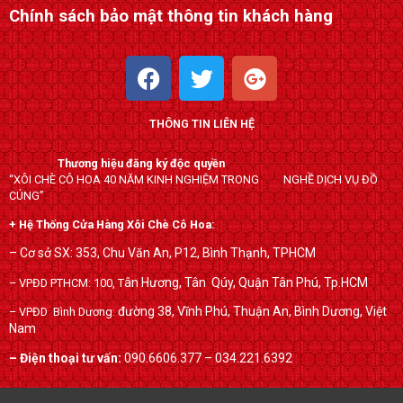
Chính sách bảo mật thông tin khách hàng
F
T
G
a
w
o
c
i
o
THÔNG TIN LIÊN HỆ
e
t
g
b
t
l
Thương hiệu đăng ký độc quyền
o
e
e
“XÔI CHÈ CÔ HOA 40 NĂM KINH NGHIỆM TRONG NGHỀ DỊCH VỤ ĐỒ
o
r
-
CÚNG”
k
p
+ Hệ Thống Cửa Hàng Xôi Chè Cô Hoa:
l
– Cơ sở SX: 353, Chu Văn An, P12, Bình Thạnh, TPHCM
u
ân Hương, Tân Qúy,
Quận Tân Phú, Tp.HCM
– VPĐD PTHCM: 100, T
s
đường 38, Vĩnh Phú, Thuận An, Bình Dương, Việt
– VPĐD Bình Dương:
Nam
– Điện thoại tư vấn:
090.6606.377 – 034.221.6392