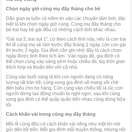
Chọn ngày giờ cúng mụ đầy tháng cho bé
Dân gian ta luôn có niềm tin vào các chuyện tâm linh, đặc
biệt là khi chọn ngày giờ cúng. Cúng mụ đầy tháng cho
bé trai hay bé gái đều có những cách tính khác nhau.
“Gái sụt 2, trai sụt 1”, cứ theo cách tính này, nếu là con trai
thì lễ cúng mụ sẽ làm trước đầy tháng 1 ngày, còn con gái
thì trước 2 ngày. Gia đình cần ghi nhớ đây là cách chọn
ngày được tính theo lịch âm. Vào ngày đó, gia đình có
thể chọn cúng vào sáng sớm hoặc chiều tối, tùy thời gian
thích hợp và thuận tiện với cả nhà.
Cúng vào buổi sáng là khi con người đang có năng
lượng rất tràn trề, cúng xong gia đình sẽ mang xôi chè
đến biếu cho họ hàng. Còn cúng vào chiều tối là lúc con
người dừng lao động chuẩn bị nghỉ ngơi, sau khi cúng
xong gia đình có thể quây quần bên nhau cùng dùng bữa
tối.
Cách khấn vái trong cúng mụ đầy tháng
Mỗi lễ cúng đều có cách khấn vái riêng như một lời nói
gửi đến bề trên. Mỗi gia đình mỗi truyền thống, nhưng nội