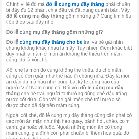
Chính vì lẽ đó mà
đồ lễ cúng mụ đầy tháng
phải chuẩn
bị đầy đủ 12 phần, chia đều và đặt xung quanh bàn. Vậy
đồ lễ cúng mụ đầy tháng
gồm những gì? Cùng tìm hiểu
tiếp theo sau đây nhé!
Đồ lễ cúng mụ đầy tháng gồm những gì?
Đồ lễ
cúng mụ đầy tháng
cho bé
trai và bé gái nhìn
chung không khác nhau là mấy. Tuy nhiên điểm khác biệt
duy nhất lại nằm ở món ăn không thể thiếu trên mâm
cúng, đó là xôi chè.
Xôi chè là món đồ cúng không thể thiếu, dù cho mâm
cúng có đơn giản như thế nào đi chăng nữa. Đây là món
ăn dân dã mà hầu như trong bất kỳ lễ cúng nào của
người Việt Nam cũng có. Đối với
đồ lễ cúng mụ đầy
tháng
cho bé trai, người ta thường dùng chè đậu trắng
nước cốt dừa. Còn với bé gái, món chè trôi nước sẽ
được chọn để đặt trên mâm cúng.
Ngoài xôi chè, đồ lễ cúng mụ đầy tháng cũng cần phải có
các món ăn mặn như thịt heo quay, bánh hỏi, cháo, cơm,
canh, gà hoặc vịt luộc. Ngoài những món ăn có trong
mâm cúng, gia đình còn phải chuẩn bị thêm hoa quả, đồ
vàng mã và trầu cau.