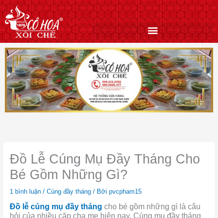
Nhảy
tới
nội
dung
Đồ Lễ Cúng Mụ Đầy Tháng Cho
Bé Gồm Những Gì?
1 bình luận
/
Cúng đầy tháng
/ Bởi
pvcpham15
Đồ lễ cúng mụ đầy tháng
cho bé gồm những gì là câu
hỏi của nhiều cặp cha mẹ hiện nay. Cúng mụ đầy tháng