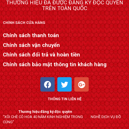
THƯƠNG HIỆU ĐÃ ĐƯỢC ĐĂNG KÝ ĐỘC QUYỀN
TRÊN TOÀN QUỐC
CHÍNH SÁCH CỬA HÀNG
Chính sách thanh toán
Chính sách vận chuyển
Chính sách đổi trả và hoàn tiền
Chính sách bảo mật thông tin khách hàng
F
T
G
a
w
o
c
i
o
THÔNG TIN LIÊN HỆ
e
t
g
b
t
l
Thương hiệu đăng ký độc quyền
o
e
e
“XÔI CHÈ CÔ HOA 40 NĂM KINH NGHIỆM TRONG NGHỀ DỊCH VỤ ĐỒ
o
r
-
CÚNG”