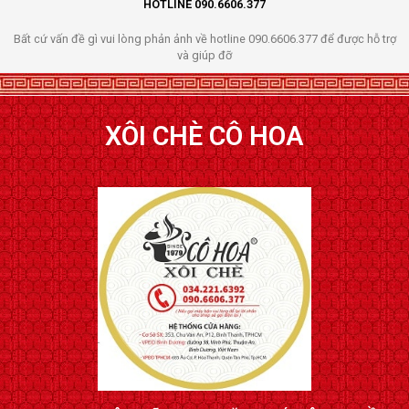
HOTLINE 090.6606.377
Bất cứ vấn đề gì vui lòng phản ảnh về hotline 090.6606.377 để được hỗ trợ
và giúp đỡ
XÔI CHÈ CÔ HOA