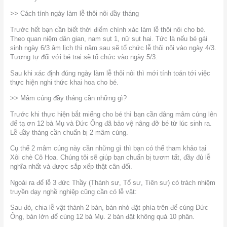
>> Cách tính ngày làm lễ thôi nôi đầy tháng
Trước hết bạn cần biết thời điểm chính xác làm lễ thôi nôi cho bé.
Theo quan niệm dân gian, nam sụt 1, nữ sụt hai. Tức là nếu bé gái
sinh ngày 6/3 âm lịch thì năm sau sẽ tổ chức lễ thôi nôi vào ngày 4/3.
Tương tự đối với bé trai sẽ tổ chức vào ngày 5/3.
Sau khi xác định đúng ngày làm lễ thôi nôi thì mới tính toán tới việc
thực hiện nghi thức khai hoa cho bé.
>> Mâm cúng đầy tháng cần những gì?
Trước khi thực hiện bắt miếng cho bé thì bạn cần dâng mâm cúng lên
để tạ ơn 12 bà Mụ và Đức Ông đã bảo vệ nâng đỡ bé từ lúc sinh ra.
Lễ đầy tháng cần chuẩn bị 2 mâm cúng.
Cụ thể 2 mâm cúng này cần những gì thì bạn có thể tham khảo tại
Xôi chè Cô Hoa. Chúng tôi sẽ giúp bạn chuẩn bị tươm tất, đầy đủ lễ
nghĩa nhất và được sắp xếp thật cân đối.
Ngoài ra để lễ 3 đức Thầy (Thánh sư, Tổ sư, Tiên sư) có trách nhiệm
truyền dạy nghề nghiệp cũng cần có lễ vật:
Sau đó, chia lễ vật thành 2 bàn, bàn nhỏ đặt phía trên để cúng Đức
Ông, bàn lớn để cúng 12 bà Mụ. 2 bàn đặt không quá 10 phân.