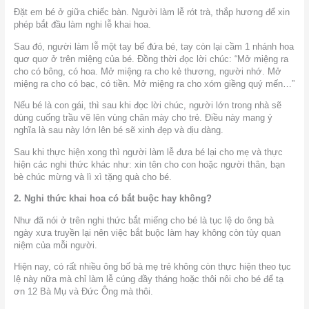
Đặt em bé ở giữa chiếc bàn. Người làm lễ rót trà, thắp hương để xin
phép bắt đầu làm nghi lễ khai hoa.
Sau đó, người làm lễ một tay bế đứa bé, tay còn lại cầm 1 nhánh hoa
quơ quơ ở trên miệng của bé. Đồng thời đọc lời chúc: “Mở miệng ra
cho có bông, có hoa. Mở miệng ra cho kẻ thương, người nhớ. Mở
miệng ra cho có bạc, có tiền. Mở miệng ra cho xóm giềng quý mến…”
Nếu bé là con gái, thì sau khi đọc lời chúc, người lớn trong nhà sẽ
dùng cuống trầu vẽ lên vùng chân mày cho trẻ. Điều này mang ý
nghĩa là sau này lớn lên bé sẽ xinh đẹp và dịu dàng.
Sau khi thực hiện xong thì người làm lễ đưa bé lại cho mẹ và thực
hiện các nghi thức khác như: xin tên cho con hoặc người thân, bạn
bè chúc mừng và lì xì tặng quà cho bé.
2. Nghi thức khai hoa có bắt buộc hay không?
Như đã nói ở trên nghi thức bắt miếng cho bé là tục lệ do ông bà
ngày xưa truyền lại nên việc bắt buộc làm hay không còn tùy quan
niệm của mỗi người.
Hiện nay, có rất nhiều ông bố bà mẹ trẻ không còn thực hiện theo tục
lệ này nữa mà chỉ làm lễ cúng đầy tháng hoặc thôi nôi cho bé để tạ
ơn 12 Bà Mụ và Đức Ông mà thôi.