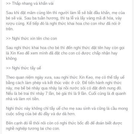
>> Thắp nhang và khấn vái
Sau khi đặt mâm cúng lên thì người làm lễ sẽ bắt đầu khấn, mẹ của
bé sẽ vái. Sau ba tuần hương, thì tạ lễ và lấy vàng mã đi hóa, vảy
rượu cúng. Kế tiếp đó là nghi thức khai hoa cho con như đã nói ở
trên.
>> Nghi thức xin tên cho con
Sau nghi thức khai hoa cho bé thì đến nghi thức đặt tên hay còn gọi
là Xin Keo để xem mình đã đặt cho con có được chấp nhận hay
không.
>> Nghi thức tẩy uế
Theo quan niệm ngày xưa, sau nghi thức Xin Keo, mẹ có thể tẩy uế
bằng cách làm phép và kết thúc việc ở cữ. Để tiến hành nghi thức
này, mẹ bế bé nhảy qua nhảy lại nồi nước sôi có đặt đinh nung đỏ.
Nếu là bé trai thì nhảy 7 lần, bé gái thì là 9 lần. Cuối cùng là đi quanh
nhà và làm rơi tiền.
Nghi thức này không chỉ tẩy uế cho mẹ sau sinh và cũng là cầu mong
cuộc sống của bé đủ đầy và dư dả hơn.
Bên cạnh đó lễ thôi nôi còn có nghi thức bốc đồ để đoán biết được
nghề nghiệp tương lai cho con.