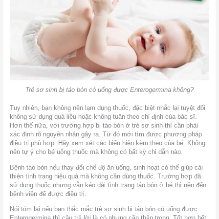
Trẻ sơ sinh bị táo bón có uống được Enterogermina không?
Tuy nhiên, bạn không nên lạm dụng thuốc, đặc biệt nhắc lại tuyệt đối
không sử dụng quá liều hoặc không tuân theo chỉ định của bác sĩ.
Hơn thế nữa, với trường hợp bị táo bón ở trẻ sơ sinh thì cần phải
xác định rõ nguyên nhân gây ra. Từ đó mới tìm được phương pháp
điều trị phù hợp. Hãy xem xét các biểu hiện kèm theo của bé. Không
nên tự ý cho bé uống thuốc mà không có bất kỳ chỉ dẫn nào.
Bệnh táo bón nếu thay đổi chế độ ăn uống, sinh hoạt có thể giúp cải
thiện tình trạng hiệu quả mà không cần dùng thuốc. Trường hợp đã
sử dụng thuốc nhưng vẫn kéo dài tình trạng táo bón ở bé thì nên đến
bệnh viện để được điều trị.
Nói tóm lại nếu bạn thắc mắc trẻ sơ sinh bị táo bón có uống được
Enterogermina thì câu trả lời là có nhưng cần thận trọng. Tốt hơn hết