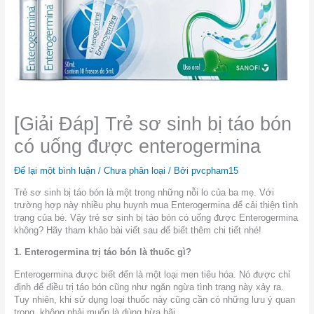
[Giải Đáp] Trẻ sơ sinh bị táo bón
có uống được enterogermina
Để lại một bình luận
/
Chưa phân loại
/ Bởi
pvcpham15
Trẻ sơ sinh bị táo bón là một trong những nỗi lo của ba mẹ. Với
trường hợp này nhiều phụ huynh mua Enterogermina để cải thiện tình
trạng của bé. Vậy trẻ sơ sinh bị táo bón có uống được Enterogermina
không? Hãy tham khảo bài viết sau để biết thêm chi tiết nhé!
1. Enterogermina trị táo bón là thuốc gì?
Enterogermina được biết đến là một loại men tiêu hóa. Nó được chỉ
định để điều trị táo bón cũng như ngăn ngừa tình trạng này xảy ra.
Tuy nhiên, khi sử dụng loại thuốc này cũng cần có những lưu ý quan
trọng, không phải muốn là dùng bừa bãi.