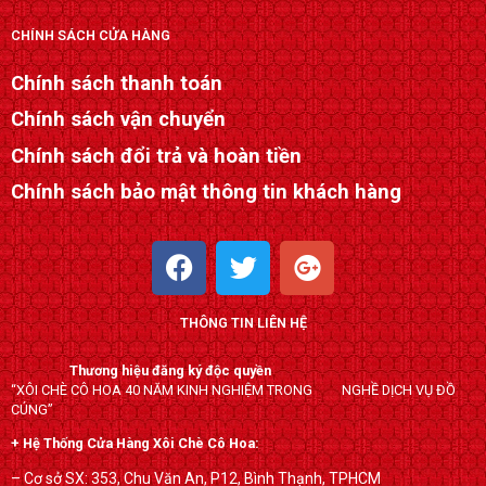
CHÍNH SÁCH CỬA HÀNG
Chính sách thanh toán
Chính sách vận chuyển
Chính sách đổi trả và hoàn tiền
Chính sách bảo mật thông tin khách hàng
F
T
G
a
w
o
c
i
o
THÔNG TIN LIÊN HỆ
e
t
g
b
t
l
Thương hiệu đăng ký độc quyền
o
e
e
“XÔI CHÈ CÔ HOA 40 NĂM KINH NGHIỆM TRONG NGHỀ DỊCH VỤ ĐỒ
o
r
-
CÚNG”
k
p
+ Hệ Thống Cửa Hàng Xôi Chè Cô Hoa:
l
– Cơ sở SX: 353, Chu Văn An, P12, Bình Thạnh, TPHCM