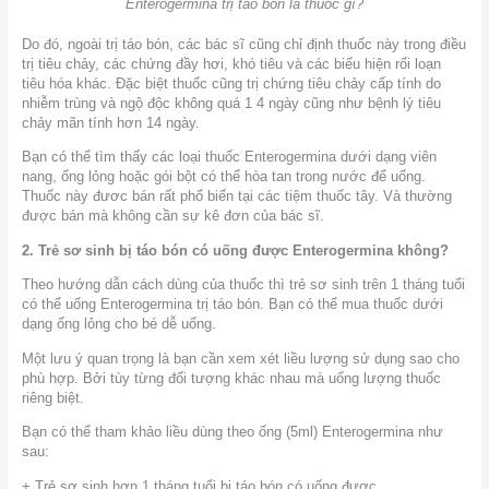
Enterogermina trị táo bón là thuốc gì?
Do đó, ngoài trị táo bón, các bác sĩ cũng chỉ định thuốc này trong điều
trị tiêu chảy, các chứng đầy hơi, khó tiêu và các biểu hiện rối loạn
tiêu hóa khác. Đặc biệt thuốc cũng trị chứng tiêu chảy cấp tính do
nhiễm trùng và ngộ độc không quá 1 4 ngày cũng như bệnh lý tiêu
chảy mãn tính hơn 14 ngày.
Bạn có thể tìm thấy các loại thuốc Enterogermina dưới dạng viên
nang, ống lỏng hoặc gói bột có thể hòa tan trong nước để uống.
Thuốc này đươc bán rất phổ biến tại các tiệm thuốc tây. Và thường
được bán mà không cần sự kê đơn của bác sĩ.
2. Trẻ sơ sinh bị táo bón có uống được Enterogermina không?
Theo hướng dẫn cách dùng của thuốc thì trẻ sơ sinh trên 1 tháng tuổi
có thể uống Enterogermina trị táo bón. Bạn có thể mua thuốc dưới
dạng ống lỏng cho bé dễ uống.
Một lưu ý quan trọng là bạn cần xem xét liều lượng sử dụng sao cho
phù hợp. Bởi tùy từng đối tượng khác nhau mà uống lượng thuốc
riêng biệt.
Bạn có thể tham khảo liều dùng theo ống (5ml) Enterogermina như
sau:
+ Trẻ sơ sinh hơn 1 tháng tuổi bị táo bón có uống được