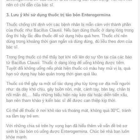
nên có chỉ dẫn của bác sĩ.
3. Lưu ý khi sử dụng thuốc trị táo bón Enterogermina
Thuốc chống chỉ định với các bệnh nhân bị mẫn cảm với thành phần
của thuốc như Bacillus Clausii. Nếu bạn dùng thuốc ở dạng lỏng trong
ống thì hãy lắc đều thuốc để sử dụng hiệu quả hơn. Thuốc chỉ nên
dùng trong khoảng thời gian ngắn và dùng đúng, đủ liều theo đơn của
bác sĩ.
Trong ống thuốc có thể thấy bọt khí nổi lên do sự tồn tại của các bào
tử Bacillus Clausii. Thuốc ở dạng lỏng để uống không được tiêm.
Tuyệt đối không uống nếu phát hiện thuốc có màu hay mùi vị lạ, quá
hạn sử dụng hay bảo quản trong thời gian quá lâu.
Thuốc có thể gây ra một số tác dụng phụ tùy từng cơ địa mỗi người
như: dạ dày khó chịu, gây buồn nôn, mặt, cánh tay, bàn tay, chân bị
nổi mẩn đỏ,… Nếu những biểu hiện này kéo dài hoặc diễn tiến xấu,
bạn nên tham khảo ý kiến ​​bác sĩ để được can thiệp kịp thời.
Có thể để thuốc ở nơi khô ráo và thoáng mát, không quá 30°C, tránh
xa tầm tay trẻ em.
Với những chia sẻ trên hy vọng bạn đã hiểu thêm về vấn đề trẻ sơ
sinh bị táo bón có uống được Enterogermina. Chúc bé nhà bạn luôn
khỏe mạnh.