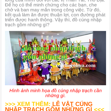
Để họ có thể minh chứng cho các bạn, che
chở và ban may mắn trong công việc. Từ đó,
kết quả làm ăn được thuận lợi, con đường phát
triển được hanh thông. Vậy thì, đồ cúng nhập
trạch gồm những gì?
Hình ảnh minh họa đồ cúng nhập trạch cần
những gì.
>>> XEM THÊM:
LỄ VẬT CÚNG
NHẬP TRẠCH GỒM NHỮNG GÌ
<<<