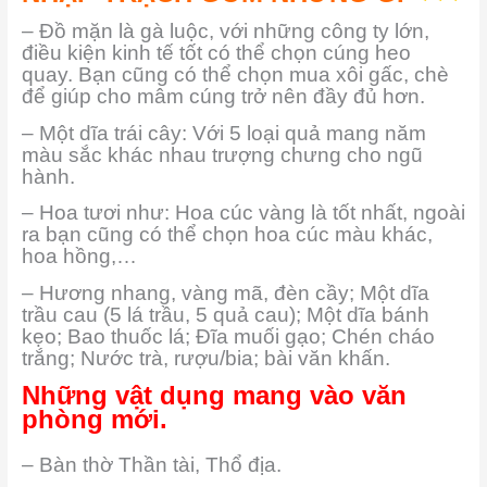
– Đồ mặn là gà luộc, với những công ty lớn,
điều kiện kinh tế tốt có thể chọn cúng heo
quay. Bạn cũng có thể chọn mua xôi gấc, chè
để giúp cho mâm cúng trở nên đầy đủ hơn.
– Một dĩa trái cây: Với 5 loại quả mang năm
màu sắc khác nhau trượng chưng cho ngũ
hành.
– Hoa tươi như: Hoa cúc vàng là tốt nhất, ngoài
ra bạn cũng có thể chọn hoa cúc màu khác,
hoa hồng,…
– Hương nhang, vàng mã, đèn cầy; Một dĩa
trầu cau (5 lá trầu, 5 quả cau); Một dĩa bánh
kẹo; Bao thuốc lá; Đĩa muối gạo; Chén cháo
trắng; Nước trà, rượu/bia; bài văn khấn.
Những vật dụng mang vào văn
phòng mới.
– Bàn thờ Thần tài, Thổ địa.