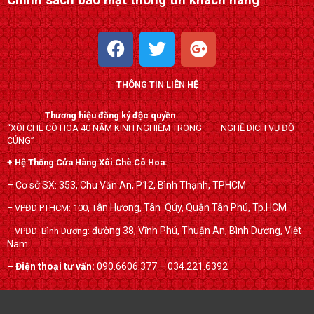
Chính sách bảo mật thông tin khách hàng
F
T
G
a
w
o
c
i
o
THÔNG TIN LIÊN HỆ
e
t
g
b
t
l
Thương hiệu đăng ký độc quyền
o
e
e
“XÔI CHÈ CÔ HOA 40 NĂM KINH NGHIỆM TRONG NGHỀ DỊCH VỤ ĐỒ
o
r
-
CÚNG”
k
p
+ Hệ Thống Cửa Hàng Xôi Chè Cô Hoa:
l
– Cơ sở SX: 353, Chu Văn An, P12, Bình Thạnh, TPHCM
u
ân Hương, Tân Qúy,
Quận Tân Phú, Tp.HCM
– VPĐD PTHCM: 100, T
s
đường 38, Vĩnh Phú, Thuận An, Bình Dương, Việt
– VPĐD Bình Dương:
Nam
– Điện thoại tư vấn:
090.6606.377 – 034.221.6392