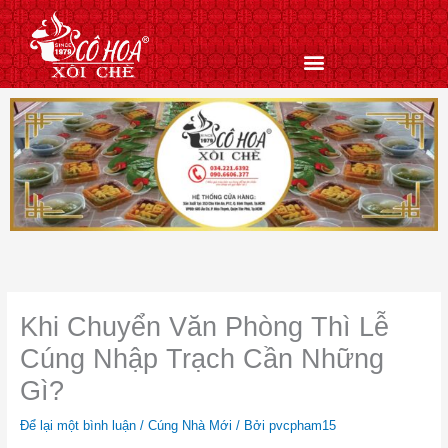
Nhảy
tới
nội
dung
Khi Chuyển Văn Phòng Thì Lễ
Cúng Nhập Trạch Cần Những
Gì?
Để lại một bình luận
/
Cúng Nhà Mới
/ Bởi
pvcpham15