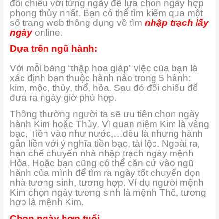
đối chiếu với từng ngày để lựa chọn ngày hợp
phong thủy nhất. Bạn có thể tìm kiếm qua một
số trang web thông dụng về tìm
nhập trạch lấy
ngày
online.
Dựa trên ngũ hành:
Với mỗi bảng “thập hoa giáp” việc của bạn là
xác định bạn thuộc hành nào trong 5 hành:
kim, mộc, thủy, thổ, hỏa. Sau đó đối chiếu để
đưa ra ngày giờ phù hợp.
Thông thường người ta sẽ ưu tiên chọn ngày
hành Kim hoặc Thủy. Vì quan niệm Kim là vàng
bạc, Tiền vào như nước,…đều là những hành
gắn liền với ý nghĩa tiền bạc, tài lộc. Ngoài ra,
hạn chế chuyển nhà nhập trạch ngày mệnh
Hỏa. Hoặc bạn cũng có thể căn cứ vào ngũ
hành của mình để tìm ra ngày tốt chuyển dọn
nhà tương sinh, tương hợp. Ví dụ người mệnh
Kim chọn ngày tương sinh là mệnh Thổ, tương
hợp là mệnh Kim.
Chọn ngày hợp tuổi.