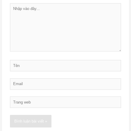
Nhập
vào
đây...
Tên
Email
Trang
web
Alternative: