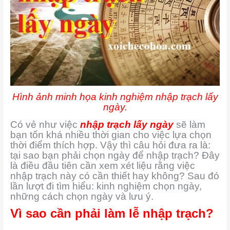
Hình ảnh minh họa kinh nghiệm nhập trạch lấy
ngày.
Có vẻ như việc
nhập trạch lấy ngày
sẽ làm
bạn tốn khá nhiều thời gian cho việc lựa chọn
thời điểm thích hợp. Vậy thì câu hỏi đưa ra là:
tại sao bạn phải chọn ngày để nhập trạch? Đây
là điều đầu tiên cần xem xét liệu rằng việc
nhập trạch này có cần thiết hay không? Sau đó
lần lượt đi tìm hiểu: kinh nghiệm chọn ngày,
những cách chọn ngày và lưu ý.
Vì sao cần phải làm lễ nhập trạch?