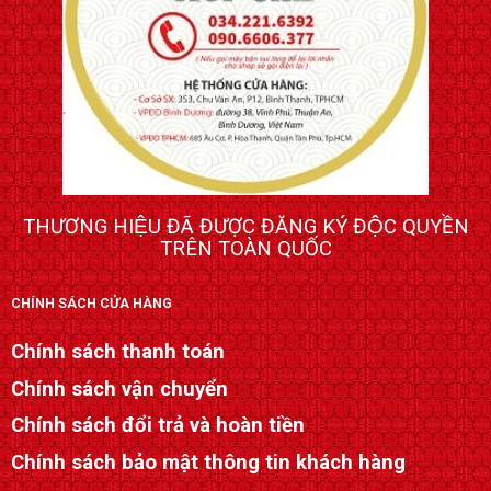
THƯƠNG HIỆU ĐÃ ĐƯỢC ĐĂNG KÝ ĐỘC QUYỀN
TRÊN TOÀN QUỐC
CHÍNH SÁCH CỬA HÀNG
Chính sách thanh toán
Chính sách vận chuyển
Chính sách đổi trả và hoàn tiền
Chính sách bảo mật thông tin khách hàng