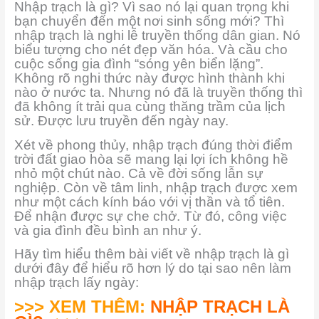
Nhập trạch là gì? Vì sao nó lại quan trọng khi
bạn chuyển đến một nơi sinh sống mới? Thì
nhập trạch là nghi lễ truyền thống dân gian. Nó
biểu tượng cho nét đẹp văn hóa. Và cầu cho
cuộc sống gia đình “sóng yên biển lặng”.
Không rõ nghi thức này được hình thành khi
nào ở nước ta. Nhưng nó đã là truyền thống thì
đã không ít trải qua cùng thăng trầm của lịch
sử. Được lưu truyền đến ngày nay.
Xét về phong thủy, nhập trạch đúng thời điểm
trời đất giao hòa sẽ mang lại lợi ích không hề
nhỏ một chút nào. Cả về đời sống lẫn sự
nghiệp. Còn về tâm linh, nhập trạch được xem
như một cách kính báo với vị thần và tổ tiên.
Để nhận được sự che chở. Từ đó, công việc
và gia đình đều bình an như ý.
Hãy tìm hiểu thêm bài viết về nhập trạch là gì
dưới đây để hiểu rõ hơn lý do tại sao nên làm
nhập trạch lấy ngày:
>>> XEM THÊM:
NHẬP TRẠCH LÀ