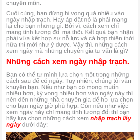
chuyên môn.
Cuối cùng, bạn đừng hi vọng quá nhiều vào
ngày nhập trạch. Hay áp đặt nó là phải mang
lại cho bạn những gì. Bởi vì, cách xem chỉ
mang tính tương đối mà thôi. Kết quả bạn nhận
phải vừa kết hợp sự nỗ lực và cả hợp thiên thời
nữa thì mới như ý được. Vậy thì, những cách
xem ngày mà những chuyên gia tư vấn là gì?
Những cách xem ngày nhập trạch.
Bạn có thể tự mình lựa chọn một trong những
cách sau để có ngày. Tuy nhiên, chúng tôi vẫn
khuyên bạn. Nếu như bạn có mong muốn
nhiều hơn, kỳ vọng nhiều hơn vào ngày này thì
nên đến những nhà chuyên gia để họ lựa chọn
cho bạn ngày giờ phù hợp. Còn nếu như việc
xem ngày này chỉ mang tính tương đối thì bạn
hãy lựa chọn những cách xem
nhập trạch lấy
ngày
dưới đây: