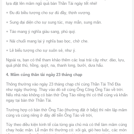
lựa đặt lên mâm ngũ quả bàn Thần Tài ngày tết nhé!
+ Đu đủ biều tượng cho sự đủ đầy, thịnh vượng.
+ Sung đại diện cho sự sung túc, may mắn, sung mãn.
+ Táo mang ý nghĩa giàu sang, phú quý.
+ Nải chuối mang lại ý nghĩa bao bọc, chở che.
+ Lê biểu tượng cho sự suôn sẻ, như ý.
Ngoài ra, bạn có thể tham khảo thêm các loại trái cây như: đào, lựu,
quả phật thủ, hồng, quýt, na, thanh long, bưởi, dưa hấu.
4. Mâm cúng thần tài ngày 23 tháng chạp
Thông thường vào ngày 23 tháng chạp chỉ cúng Thần Tài Thổ Địa
như ngày thường. Thay vào đó sẽ cúng Ông Công Ông Táo về trời.
Nếu nhà nào không có bàn thờ Ông Táo riêng thì có thể cúng và khấn
ngay tại bàn thờ Thần Tài.
Trường hợp có bàn thờ Ông Táo (thường đặt ở bếp) thì nên lập mâm
cúng và cúng riêng ở đây để tiễn Ông Táo về trời,
Tùy theo điều kiện kinh tế của từng gia chủ mà có thể làm mâm cúng
chay hoặc mặn. Lễ mặn thì thường có: xôi gà, giò heo luộc, các món