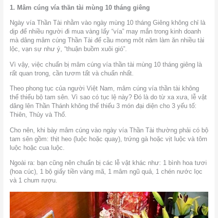
1. Mâm cúng vía thần tài mùng 10 tháng giêng
Ngày vía Thần Tài nhằm vào ngày mùng 10 tháng Giêng không chỉ là
dịp để nhiều người đi mua vàng lấy “vía” may mắn trong kinh doanh
mà dâng mâm cúng Thần Tài để cầu mong môt năm làm ăn nhiều tài
lộc, vạn sự như ý, “thuận buồm xuôi gió”.
Vì vậy, việc chuẩn bị mâm cúng vía thần tài mùng 10 tháng giêng là
rất quan trong, cần tươm tất và chuẩn nhất.
Theo phong tục của người Việt Nam, mâm cúng vía thần tài không
thể thiếu bộ tam sên. Vì sao có tục lệ này? Đó là do từ xa xưa, lễ vật
dâng lên Thần Thánh không thể thiếu 3 món đại diện cho 3 yếu tố:
Thiên, Thủy và Thổ.
Cho nên, khi bày mâm cúng vào ngày vía Thần Tài thường phải có bộ
tam sên gồm: thịt heo (luộc hoặc quay), trứng gà hoặc vịt luộc và tôm
luộc hoặc cua luộc.
Ngoài ra: bạn cũng nên chuẩn bị các lễ vật khác như: 1 bình hoa tươi
(hoa cúc), 1 bộ giấy tiền vàng mã, 1 mâm ngũ quả, 1 chén nước lọc
và 1 chum rượu.