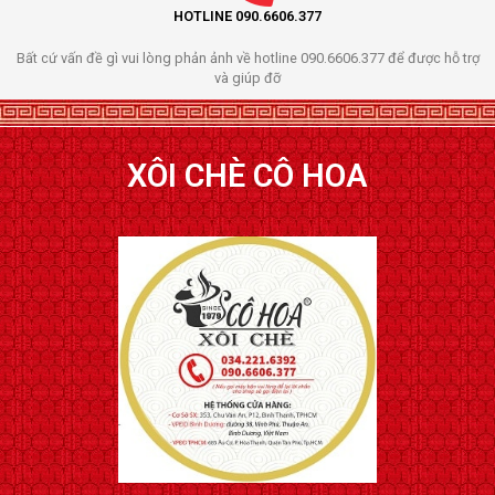
HOTLINE 090.6606.377
Bất cứ vấn đề gì vui lòng phản ảnh về hotline 090.6606.377 để được hỗ trợ
và giúp đỡ
XÔI CHÈ CÔ HOA