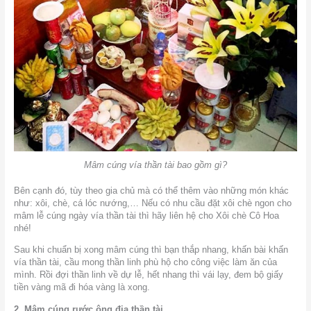
Mâm cúng vía thần tài bao gồm gì?
Bên cạnh đó, tùy theo gia chủ mà có thể thêm vào những món khác
như: xôi, chè, cá lóc nướng,… Nếu có nhu cầu đặt xôi chè ngon cho
mâm lễ cúng ngày vía thần tài thì hãy liên hệ cho Xôi chè Cô Hoa
nhé!
Sau khi chuẩn bị xong mâm cúng thì bạn thắp nhang, khấn bài khấn
vía thần tài, cầu mong thần linh phù hộ cho công việc làm ăn của
mình. Rồi đợi thần linh về dự lễ, hết nhang thì vái lạy, đem bộ giấy
tiền vàng mã đi hóa vàng là xong.
2. Mâm cúng rước ông địa thần tài