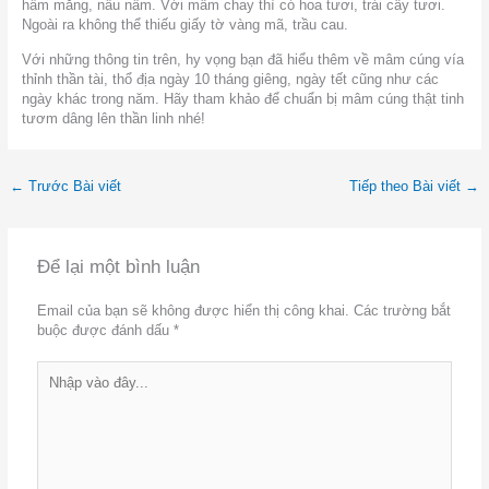
hầm măng, nấu nấm. Với mâm chay thì có hoa tươi, trái cây tươi.
Ngoài ra không thể thiếu giấy tờ vàng mã, trầu cau.
Với những thông tin trên, hy vọng bạn đã hiểu thêm về mâm cúng vía
thỉnh thần tài, thổ địa ngày 10 tháng giêng, ngày tết cũng như các
ngày khác trong năm. Hãy tham khảo để chuẩn bị mâm cúng thật tinh
tươm dâng lên thần linh nhé!
←
Trước Bài viết
Tiếp theo Bài viết
→
Để lại một bình luận
Email của bạn sẽ không được hiển thị công khai.
Các trường bắt
buộc được đánh dấu
*
Nhập
vào
đây...