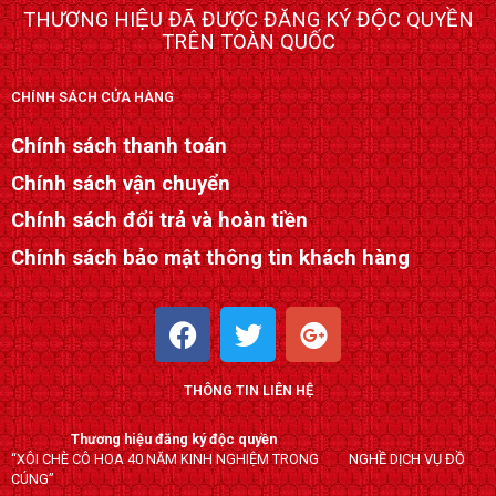
THƯƠNG HIỆU ĐÃ ĐƯỢC ĐĂNG KÝ ĐỘC QUYỀN
TRÊN TOÀN QUỐC
CHÍNH SÁCH CỬA HÀNG
Chính sách thanh toán
Chính sách vận chuyển
Chính sách đổi trả và hoàn tiền
Chính sách bảo mật thông tin khách hàng
F
T
G
a
w
o
c
i
o
THÔNG TIN LIÊN HỆ
e
t
g
b
t
l
Thương hiệu đăng ký độc quyền
o
e
e
“XÔI CHÈ CÔ HOA 40 NĂM KINH NGHIỆM TRONG NGHỀ DỊCH VỤ ĐỒ
o
r
-
CÚNG”