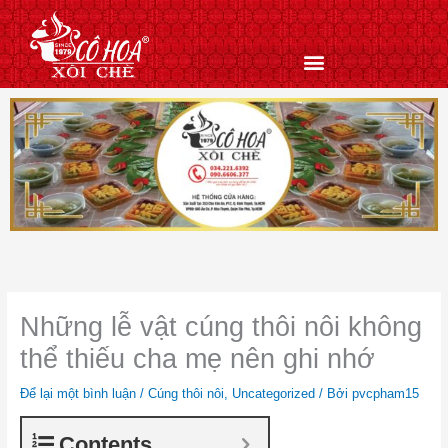
Nhảy
tới
nội
dung
Những lễ vật cúng thôi nôi không
thể thiếu cha mẹ nên ghi nhớ
Để lại một bình luận
/
Cúng thôi nôi
,
Uncategorized
/ Bởi
pvcpham15
Contents