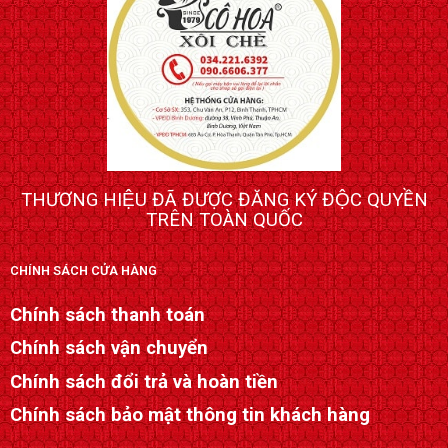
THƯƠNG HIỆU ĐÃ ĐƯỢC ĐĂNG KÝ ĐỘC QUYỀN
TRÊN TOÀN QUỐC
CHÍNH SÁCH CỬA HÀNG
Chính sách thanh toán
Chính sách vận chuyển
Chính sách đổi trả và hoàn tiền
Chính sách bảo mật thông tin khách hàng