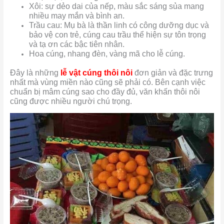
Xôi: sự dẻo dai của nếp, màu sắc sáng sủa mang
nhiều may mắn và bình an.
Trầu cau: Mụ bà là thần linh có công dưỡng dục và
bảo vệ con trẻ, cúng cau trầu thể hiện sự tôn trọng
và tạ ơn các bậc tiên nhân.
Hoa cúng, nhang đèn, vàng mã cho lễ cúng.
Đây là những
lễ vật cúng thôi nôi
đơn giản và đặc trưng
nhất mà vùng miền nào cũng sẽ phải có. Bên cạnh việc
chuẩn bị mâm cúng sao cho đầy đủ, văn khấn thôi nôi
cũng được nhiều người chú trọng.