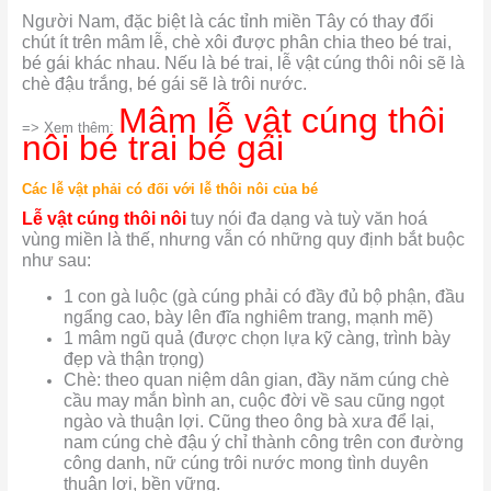
Người Nam, đặc biệt là các tỉnh miền Tây có thay đổi
chút ít trên mâm lễ,
chè xôi được phân chia theo bé trai,
bé gái khác nhau. Nếu là bé trai, lễ vật cúng thôi nôi sẽ là
chè đậu trắng, bé gái sẽ là trôi nước.
Mâm lễ vật cúng thôi
=> Xem thêm:
nôi bé trai bé gái
Các lễ vật phải có đối với lễ thôi nôi của bé
Lễ vật cúng thôi nôi
tuy nói đa dạng và tuỳ văn hoá
vùng miền là thế, nhưng vẫn có những quy định bắt buộc
như sau:
1 con gà luộc (gà cúng phải có đầy đủ bộ phận, đầu
ngẩng cao, bày lên đĩa nghiêm trang, mạnh mẽ)
1 mâm ngũ quả (được chọn lựa kỹ càng, trình bày
đẹp và thận trọng)
Chè: theo quan niệm dân gian, đầy năm cúng chè
cầu may mắn bình an, cuộc đời về sau cũng ngọt
ngào và thuận lợi. Cũng theo ông bà xưa để lại,
nam cúng chè đậu ý chỉ thành công trên con đường
công danh, nữ cúng trôi nước mong tình duyên
thuận lợi, bền vững.