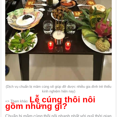
(Dịch vụ chuẩn bị mâm cúng sẽ giúp đỡ được nhiều gia đình trẻ thiếu
kinh nghiệm hiện nay)
Lễ cúng thôi nôi
=> Tham khảo:
gồm những gì?
Chuẩn bị mâm cúng thôi nôi nhanh nhất với quỹ thời gian