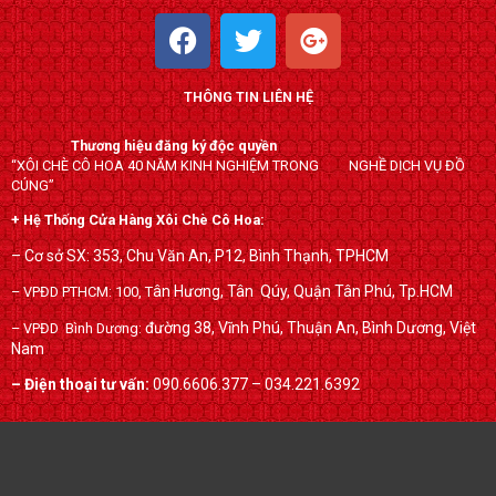
F
T
G
a
w
o
c
i
o
THÔNG TIN LIÊN HỆ
e
t
g
b
t
l
Thương hiệu đăng ký độc quyền
o
e
e
“XÔI CHÈ CÔ HOA 40 NĂM KINH NGHIỆM TRONG NGHỀ DỊCH VỤ ĐỒ
o
r
-
CÚNG”
k
p
+ Hệ Thống Cửa Hàng Xôi Chè Cô Hoa:
l
– Cơ sở SX: 353, Chu Văn An, P12, Bình Thạnh, TPHCM
u
ân Hương, Tân Qúy,
Quận Tân Phú, Tp.HCM
– VPĐD PTHCM: 100, T
s
đường 38, Vĩnh Phú, Thuận An, Bình Dương, Việt
– VPĐD Bình Dương:
Nam
– Điện thoại tư vấn:
090.6606.377 – 034.221.6392