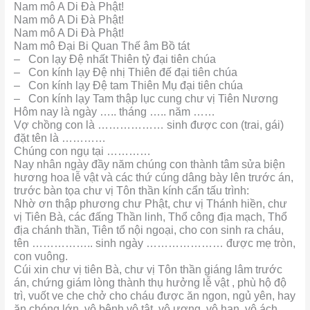
Nam mô A Di Đà Phật!
Nam mô A Di Đà Phật!
Nam mô A Di Đà Phật!
Nam mô Đại Bi Quan Thế âm Bồ tát
– Con lạy Đệ nhất Thiên tỷ đại tiên chúa
– Con kính lạy Đệ nhị Thiên đế đại tiên chúa
– Con kính lạy Đệ tam Thiên Mụ đại tiên chúa
– Con kính lạy Tam thập lục cung chư vị Tiên Nương
Hôm nay là ngày ….. tháng ….. năm ……
Vợ chồng con là ……………… sinh được con (trai, gái)
đặt tên là …………
Chúng con ngụ tại …………
Nay nhân ngày đầy năm chúng con thành tâm sửa biện
hương hoa lễ vật và các thứ cúng dâng bày lên trước án,
trước bàn tọa chư vị Tôn thần kính cẩn tấu trình:
Nhờ ơn thập phương chư Phật, chư vị Thánh hiền, chư
vị Tiên Bà, các đấng Thần linh, Thổ công địa mạch, Thổ
địa chánh thần, Tiên tổ nội ngoại, cho con sinh ra cháu,
tên …………….. sinh ngày ………………… được mẹ tròn,
con vuông.
Cúi xin chư vị tiên Bà, chư vị Tôn thần giáng lâm trước
án, chứng giám lòng thành thụ hưởng lễ vật , phù hộ độ
trì, vuốt ve che chở cho cháu được ăn ngon, ngủ yên, hay
ăn chóng lớn, vô bệnh vô tật, vô ương, vô hạn, vô ách,