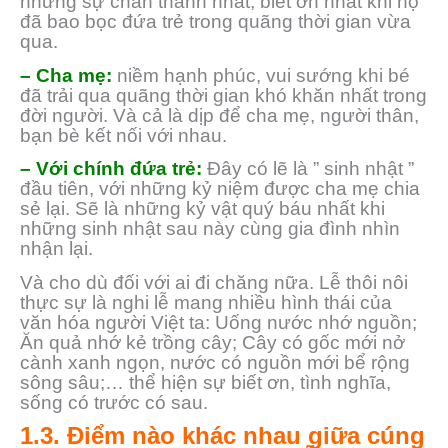
những sự chân thành nhất, biết ơn nhất khi họ
đã bao bọc đứa trẻ trong quãng thời gian vừa
qua.
– Cha mẹ:
niềm hạnh phúc, vui sướng khi bé
đã trải qua quãng thời gian khó khăn nhất trong
đời người. Và cả là dịp để cha mẹ, người thân,
bạn bè kết nối với nhau.
– Với chính đứa trẻ:
Đây có lẽ là ” sinh nhật ”
đầu tiên, với những kỷ niệm được cha mẹ chia
sẻ lại. Sẽ là những kỷ vật quý báu nhất khi
những sinh nhật sau này cùng gia đình nhìn
nhận lại.
Và cho dù đối với ai đi chăng nữa. Lễ thôi nôi
thực sự là nghi lễ mang nhiều hình thái của
văn hóa người Việt ta: Uống nước nhớ nguồn;
Ăn quả nhớ kẻ trồng cây; Cây có gốc mới nở
cành xanh ngọn, nước có nguồn mới bể rộng
sông sâu;… thể hiện sự biết ơn, tình nghĩa,
sống có trước có sau.
1.3. Điểm nào khác nhau giữa cúng