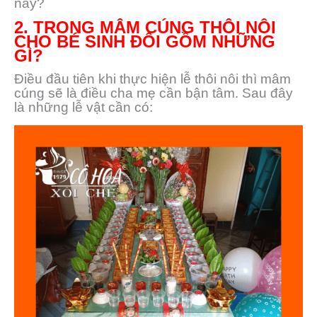
này?
2. TRONG MÂM CÚNG THÔI NÔI
CHO BÉ SINH ĐÔI GỒM NHỮNG
GÌ?
Điều đầu tiên khi thực hiện lễ thôi nôi thì mâm
cúng sẽ là điều cha mẹ cần bận tâm. Sau đây
là những lễ vật cần có: