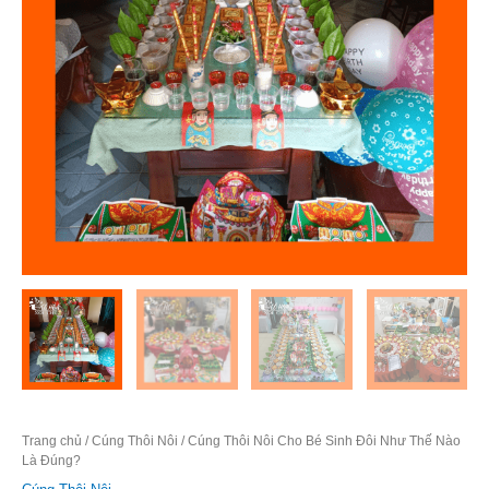
Trang chủ
/
Cúng Thôi Nôi
/ Cúng Thôi Nôi Cho Bé Sinh Đôi Như Thế Nào
Là Đúng?