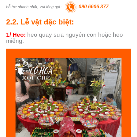
090.6606.377.
hỗ trợ nhanh nhất, vui lòng gọi :
2.2. Lễ vật đặc biệt:
1/ Heo:
heo quay sữa nguyên con hoặc heo
miếng.