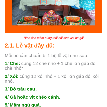
Hình ảnh mâm cúng thôi nôi sinh đôi bé gái
2.1. Lễ vật đầy đủ:
Mỗi bé cần chuẩn bị 1 bộ lễ vật như sau:
1/ Chè:
cúng 12 chè nhỏ + 1 chè lớn gấp đôi
chè nhỏ*
2/ Xôi:
cúng 12 xôi nhỏ + 1 xôi lớn gấp đôi xôi
nhỏ.
3/ Bộ trầu cau .
4/ Gà hoặc vịt chéo cánh.
5/ Mâm ngủ quả.