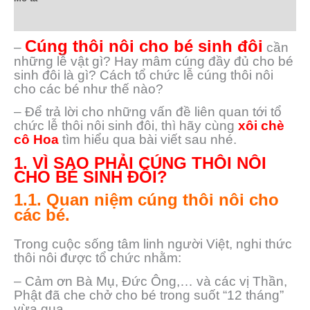
Đánh giá (0)
Cúng thôi nôi cho bé sinh đôi
–
cần
những lễ vật gì? Hay mâm cúng đầy đủ cho bé
sinh đôi là gì? Cách tổ chức lễ cúng thôi nôi
cho các bé như thế nào?
– Để trả lời cho những vấn đề liên quan tới tổ
chức lễ thôi nôi sinh đôi, thì hãy cùng
xôi chè
cô Hoa
tìm hiểu qua bài viết sau nhé.
1. VÌ SAO PHẢI CÚNG THÔI NÔI
CHO BÉ SINH ĐÔI?
1.1. Quan niệm cúng thôi nôi cho
các bé.
Trong cuộc sống tâm linh người Việt, nghi thức
thôi nôi được tổ chức nhằm:
– Cảm ơn Bà Mụ, Đức Ông,… và các vị Thần,
Phật đã che chở cho bé trong suốt “12 tháng”
vừa qua.