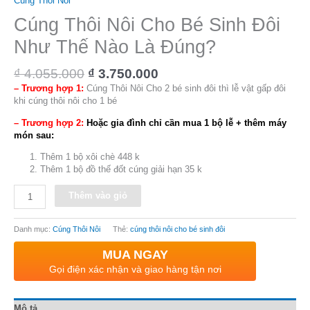
Cúng Thôi Nôi
Cúng Thôi Nôi Cho Bé Sinh Đôi
Như Thế Nào Là Đúng?
₫
4.055.000
₫
3.750.000
– Trương hợp 1:
Cúng Thôi Nôi Cho 2 bé sinh đôi thì lễ vật gấp đôi
khi cúng thôi nôi cho 1 bé
– Trương hợp 2:
Hoặc gia đình chỉ cần mua 1 bộ lễ + thêm máy
món sau:
Thêm 1 bộ xôi chè 448 k
Thêm 1 bộ đồ thế đốt cúng giải hạn 35 k
Alternative:
Thêm vào giỏ
Danh mục:
Cúng Thôi Nôi
Thẻ:
cúng thôi nôi cho bé sinh đôi
MUA NGAY
Gọi điện xác nhận và giao hàng tận nơi
Mô tả