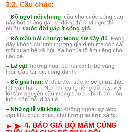
3.2. Cầu chúc:
– Đồ ngọt nói chung
: cầu cho cuộc sống sau
này bớt chông gai. Vị đắng thì ít, vị ngọt thì
nhiều.
Cuộc đời gặp ít sóng gió.
– Đồ mặn nói chung:
Mong sự đầy đủ
. Đong
đầy không chỉ tình thương gia đình mà còn cả
mối quan hệ xã hội. Xa hơn là tổ ấm riêng cho
các bé.
– Lễ vật
:
hương hoa, bộ hài xanh, bộ vàng
thỏi. Cầu tài lộc, công danh.
– Đồ giải hạn:
Vì đầu đời, sức khỏe chưa thật
tốt, vận hạn,… Nên khi cúng riêng đồ này, với
lời tâm nguyện cầu mong sao sự bình an luôn
luôn bên mỗi đứa trẻ.
– Những lễ vật khác:
Không ngoài sự tăng
vận khí, chúc phúc, cho tương lai tươi sáng.
4. BÁO GIÁ BỘ MÂM CÚNG