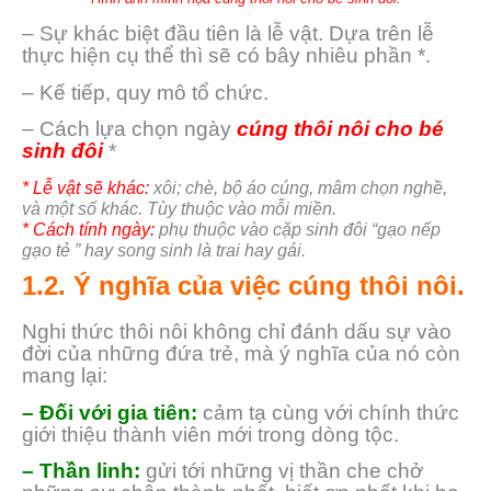
– Sự khác biệt đầu tiên là lễ vật. Dựa trên lễ
thực hiện cụ thể thì sẽ có bây nhiêu phần *.
– Kế tiếp, quy mô tổ chức.
– Cách lựa chọn ngày
cúng thôi nôi cho bé
sinh đôi
*
* Lễ vật sẽ khác:
xôi; chè, bộ áo cúng, mâm chọn nghề,
và một số khác. Tùy thuộc vào mỗi miền.
* Cách tính ngày:
phụ thuộc vào cặp sinh đôi “gạo nếp
gạo tẻ ” hay song sinh là trai hay gái.
1.2. Ý nghĩa của việc cúng thôi nôi.
Nghi thức thôi nôi không chỉ đánh dấu sự vào
đời của những đứa trẻ, mà ý nghĩa của nó còn
mang lại:
– Đối với gia tiên:
cảm tạ cùng với chính thức
giới thiệu thành viên mới trong dòng tộc.
– Thần linh:
gửi tới những vị thần che chở