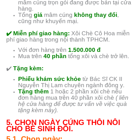
mâm cúng trọn gói đang được bán tại cửa
hàng.
Tổng
giá
mâm cúng
không thay đổi
,
cũng như khuyến mại.
✔️ Miễn phí giao hàng:
Xôi Chè Cô Hoa miễn
phí giao hàng trong nội thành TPHCM.
Với đơn hàng trên
1.500.000 đ
Mua trên
40 phần
tổng xôi và chè trở lên.
✔️
Tặng kèm:
Phiếu khám sức khỏe
từ Bác Sĩ CK II
Nguyễn Thị Lam chuyên ngành đông y.
Tặng thêm
1 hoặc 2 phần xôi chè nếu
đơn hàng mua trên 40 phần xôi chè
( liên
hệ cửa hàng để được tư vấn về việc quà
tặng kèm này).
5. CHỌN NGÀY CÚNG THÔI NÔI
CHO BÉ SINH ĐÔI.
5.1. Chọn ngày: