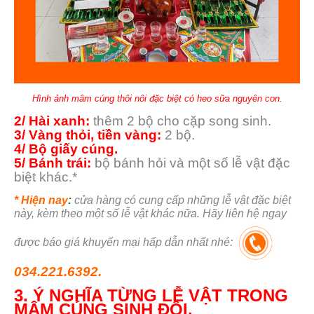
Hình ảnh mâm cúng thôi nôi đặc biệt có heo sữa nguyên con.
2/ Hài xanh:
thêm 2 bộ cho cặp song sinh.
3/ Vàng thỏi, tiền vàng:
2 bộ.
4/ Bộ giấy cúng.
5/ Bánh trái:
bộ bánh hỏi và một số lễ vật đặc
biệt khác.*
* Hiện nay
:
cửa hàng có cung cấp những lễ vật đặc biệt
này, kèm theo một số lễ vật khác nữa. Hãy liên hệ ngay
được báo giá khuyến mại hấp dẫn nhất nhé:
034.221.6392.
3. Ý NGHĨA TỪNG LỄ VẬT TRONG
MÂM CÚNG SINH ĐÔI.