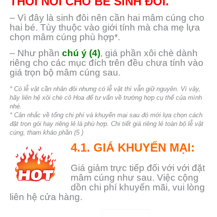
THÔI NÔI CHO BÉ SINH ĐÔI.
– Vì đây là sinh đôi nên cần hai mâm cúng cho
hai bé. Tùy thuộc vào giới tính mà cha mẹ lựa
chọn mâm cúng phù hợp*.
– Như phần
chú ý (4)
, giá phần xôi chè dành
riêng cho các mục đích trên đều chưa tính vào
giá trọn bộ mâm cúng sau.
* Có lễ vật cần nhân đôi nhưng có lễ vật thì vẫn giữ nguyên. Vì vậy,
hãy liên hệ xôi chè cô Hoa để tư vấn về trường hợp cụ thể của mình
nhé.
* Cân nhắc về tổng chi phí và khuyến mại sau đó mới lựa chọn cách
đặt trọn gói hay riêng lẻ là phù hợp. Chi tiết giá riêng lẻ toàn bộ lễ vật
cúng, tham khảo phần (5 )
4.1. GIÁ KHUYẾN MẠI:
Giá giảm trực tiếp đối với với đặt
mâm cúng như sau. Việc cộng
dồn chi phí khuyến mãi, vui lòng
liên hệ cửa hàng.