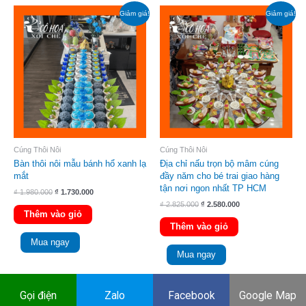
Giá
Giá
Giá
Giá
Giảm giá!
Giảm giá!
gốc
hiện
gốc
hiện
là:
tại
là:
tại
₫ 1.980.000.
là:
₫ 2.825.000.
là:
₫ 1.730.000.
₫ 2.580.000.
Cúng Thôi Nôi
Cúng Thôi Nôi
Bàn thôi nôi mẫu bánh hổ xanh lạ
Địa chỉ nấu trọn bộ mâm cúng
mắt
đầy năm cho bé trai giao hàng
tận nơi ngon nhất TP HCM
₫
1.980.000
₫
1.730.000
₫
2.825.000
₫
2.580.000
Thêm vào giỏ
Thêm vào giỏ
Mua ngay
Mua ngay
Giá
Giá
Giá
Giá
Gọi điện
Zalo
Facebook
Google Map
Giảm giá!
Giảm giá!
gốc
hiện
gốc
hiện