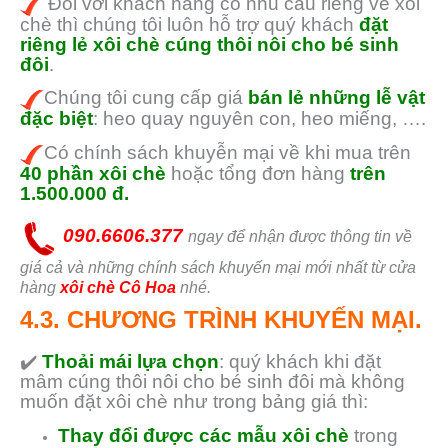
Đối với khách hàng có nhu cầu riêng về xôi
chè thì chúng tôi luôn hỗ trợ quý khách
đặt
riêng lẻ xôi chè cúng thôi nôi cho bé sinh
đôi
.
Chúng tôi cung cấp giá
bán lẻ những lễ vật
đặc biệt
: heo quay nguyên con, heo miếng, ….
Có chính sách khuyễn mại về khi mua trên
40 phần xôi chè
hoặc tổng đơn hàng
trên
1.500.000 đ.
090.6606.377
ngay để nhận được thông tin về
giá cả và những chính sách khuyến mại mới nhất từ cửa
hàng
xôi chè Cô Hoa
nhé.
4.3. CHƯƠNG TRÌNH KHUYẾN MẠI.
✔️
Thoải mái lựa chọn
: quý khách khi đặt
mâm cúng thôi nôi cho bé sinh đôi mà không
muốn đặt xôi chè như trong bảng giá thì:
Thay đổi được các mẫu xôi chè
trong