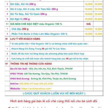
Hình ảnh bảng giá bán lẻ xôi chè cúng thôi nôi cho bé sịnh đôi.