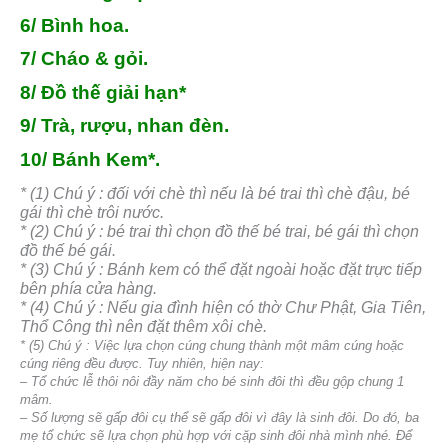
6/ Bình hoa.
7/ Cháo & gỏi.
8/ Đồ thế giải hạn*
9/ Trà, rượu, nhan đèn.
10/ Bánh Kem*.
* (1) Chú ý : đối với chè thì nếu là bé trai thì chè đậu, bé
gái thì chè trôi nước.
* (2) Chú ý : bé trai thì chọn đồ thế bé trai, bé gái thì chọn
đồ thế bé gái.
* (3) Chú ý : Bánh kem có thể đặt ngoài hoặc đặt trực tiếp
bên phía cửa hàng.
* (4) Chú ý : Nếu gia đình hiện có thờ Chư Phật, Gia Tiên,
Thổ Công thì nên đặt thêm xôi chè.
* (5) Chú ý : Việc lựa chọn cúng chung thành một mâm cúng hoặc
cúng riêng đều được. Tuy nhiên, hiện nay:
– Tổ chức lễ thôi nôi đầy năm cho bé sinh đôi thì đều gộp chung 1
mâm.
– Số lượng sẽ gấp đôi cụ thể sẽ gấp đôi vì đây là sinh đôi. Do đó, ba
mẹ tổ chức sẽ lựa chọn phù hợp với cặp sinh đôi nhà mình nhé. Để