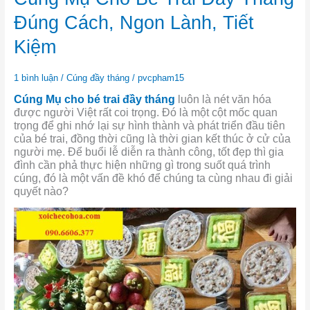
Mụ
Cho
Đúng Cách, Ngon Lành, Tiết
Bé
Trai
Kiệm
Đầy
Tháng
1 bình luận
/
Cúng đầy tháng
/
pvcpham15
Đúng
Cách,
C
úng Mụ cho bé trai đầy tháng
luôn là nét văn hóa
Ngon
được người Việt rất coi trọng. Đó là một cột mốc quan
Lành,
trọng để ghi nhớ lại sự hình thành và phát triển đầu tiên
Tiết
của bé trai, đồng thời cũng là thời gian kết thúc ở cử của
Kiệm
người mẹ. Để buổi lễ diễn ra thành công, tốt đẹp thì gia
đình cần phả thực hiện những gì trong suốt quá trình
cúng, đó là một vấn đề khó để chúng ta cùng nhau đi giải
quyết nào?