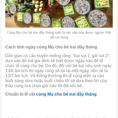
Cúng Mụ cho bé trai đầy tháng luôn là nét văn hóa được người Việt
rất coi trọng
Cách tính ngày cúng Mụ cho bé trai đầy tháng
Dân gian có câu truyền miệng rằng: “trai sụt 1, gái sụt 2”,
dựa vào đó mà gia đình sẽ biết được ngày nào để tổ
chức lễ cúng cho bé. Do đó, đối với bé trai nếu sinh ngày
13/6 âm lịch thì ngày cúng sẽ lùi lại một ngày, nên sẽ là
12/7 âm lịch. Và thông thường thì lễ cúng diễn ra vào
buổi sáng sớm hoặc buổi chiều tối sẽ dựa theo lời của
thầy cúng lựa chọn giờ nào tốt đối với bé.
Chuẩn bị lễ vật
cúng Mụ cho bé trai đầy tháng