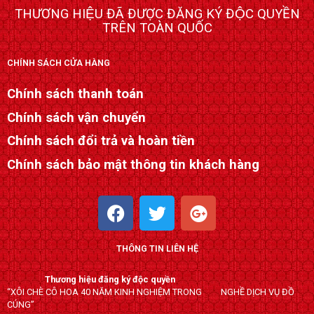
THƯƠNG HIỆU ĐÃ ĐƯỢC ĐĂNG KÝ ĐỘC QUYỀN
TRÊN TOÀN QUỐC
CHÍNH SÁCH CỬA HÀNG
Chính sách thanh toán
Chính sách vận chuyển
Chính sách đổi trả và hoàn tiền
Chính sách bảo mật thông tin khách hàng
F
T
G
a
w
o
c
i
o
THÔNG TIN LIÊN HỆ
e
t
g
b
t
l
Thương hiệu đăng ký độc quyền
o
e
e
“XÔI CHÈ CÔ HOA 40 NĂM KINH NGHIỆM TRONG NGHỀ DỊCH VỤ ĐỒ
o
r
-
CÚNG”