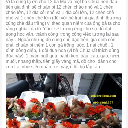
Vì là cúng tạ ơn cho 12 bà Mụ và một bà Chúa nên đầu
tiên gia đình sẽ chuẩn bị 12 chén cháo nhỏ và 1 chén
cháo lớn, 12 đĩa xôi nhỏ và 1 đĩa xôi lớn, 12 chén chè
nhỏ và 1 chén chè lớn (đối với bé trai thì gia đình thường
cúng chè đậu trắng) vì
theo quan niệm của ông bà ta cho
rằng nghĩa của từ “đậu” sẽ tương ứng cho sự đỗ đạt
trong học vấn, thành công trong công việc tương lai sau
này…Ngoài những đồ cúng chủ đạo trên, gia đình còn
phải chuẩn bị thêm 1 con gà trống luộc, 1 nải chuối, 1
bình bông điệp, 1 đôi đua hoa (vì bà Chúa rất thích dùng
đũa này), 1 mâm ngũ quả, bánh kẹo, trầu, cau, gạo, rượi,
muối, nhang thắp, tiền giấy vàng mã, đồ chơi dành cho
con trai như siêu nhân, xe máy, ô tô, bộ lắp ráp…