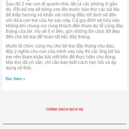
Sau đó 2 mẹ con đi quanh nhà, tất cả các phòng ở gần
đó.
Rồi bố mẹ sẽ bồng con lên trước bàn thợ các bà Mụ
để thắp hương và khấn vái những điều tốt lành sẽ đến
với đứa con trai của họ sau này
. Cả gia đình sẽ hòa vào
không khí chung vui cùng khách đến tham dự lễ cúng đầy
tháng của bé. Họ sẽ lì xì tiền, gửi những lời chúc tốt đẹp
đến cho bé trai để hoàn tất tiệc đầy tháng.
Muốn tổ chức cúng mụ cho bé trai đầy tháng chu đáo,
đầy ý nghĩa cho con của mình sau này thì các ông bố bà
mẹ nên tham khảo bài viết trên để thực hiện cho đúng.
Mọi thứ đã có sẵn, chỉ cần bạn biết cách học hỏi và áp
dụng vô thôi.
Đọc thêm »
CHÍNH SÁCH DỊCH VỤ