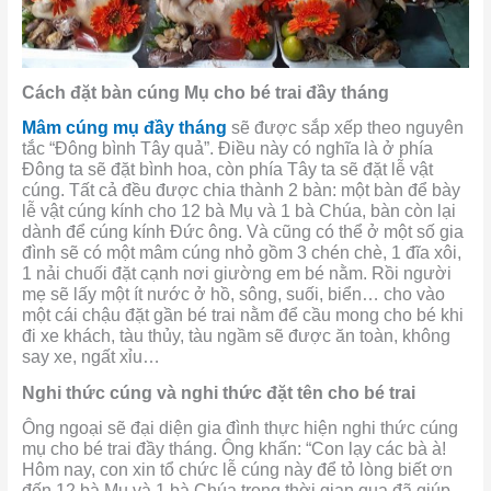
Cách đặt bàn cúng Mụ cho bé trai đầy tháng
Mâm cúng mụ đầy tháng
sẽ được sắp xếp theo nguyên
tắc “Đông bình Tây quả”. Điều này có nghĩa là ở phía
Đông ta sẽ đặt bình hoa, còn phía Tây ta sẽ đặt lễ vật
cúng. Tất cả đều được chia thành 2 bàn: một bàn để bày
lễ vật cúng kính cho 12 bà Mụ và 1 bà Chúa, bàn còn lại
dành để cúng kính Đức ông. Và cũng có thể ở một số
gia
đình sẽ có một mâm cúng nhỏ gồm 3 chén chè, 1 đĩa xôi,
1 nải chuối đặt cạnh nơi giường em bé nằm. Rồi người
mẹ sẽ lấy một ít nước ở hồ, sông, suối, biển… cho vào
một cái chậu đặt gần bé trai nằm để cầu mong cho bé khi
đi xe khách, tàu thủy, tàu ngầm sẽ được ăn toàn, không
say xe, ngất xỉu…
Nghi thức cúng và nghi thức đặt tên cho bé trai
Ông ngoại sẽ đại diện gia đình thực hiện nghi thức cúng
mụ cho bé trai đầy tháng. Ông khấn: “Con lạy các bà à!
Hôm nay, con xin tổ chức lễ cúng này để tỏ lòng biết ơn
đến 12 bà Mụ và 1 bà Chúa trong thời gian qua đã giúp