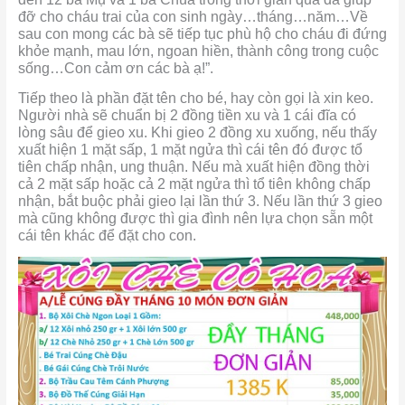
đỡ cho cháu trai của con sinh ngày…tháng…năm…Về
sau con mong các bà sẽ tiếp tục phù hộ cho cháu đi đứng
khỏe mạnh, mau lớn, ngoan hiền, thành công trong cuộc
sống…Con cảm ơn các bà ạ!”.
Tiếp theo là phần đặt tên cho bé, hay còn gọi là xin keo.
Người nhà sẽ chuẩn bị 2 đồng tiền xu và 1 cái đĩa có
lòng sâu để gieo xu. Khi gieo 2 đồng xu xuống, nếu thấy
xuất hiện 1 mặt sấp, 1 mặt ngửa thì cái tên đó được tổ
tiên chấp nhận, ung thuận. Nếu mà xuất hiện đồng thời
cả 2 mặt sấp hoặc cả 2 mặt ngửa thì tổ tiên không chấp
nhận, bắt buộc phải gieo lại lần thứ 3. Nếu lần thứ 3 gieo
mà cũng không được thì gia đình nên lựa chọn sẵn một
cái tên khác để đặt cho con.