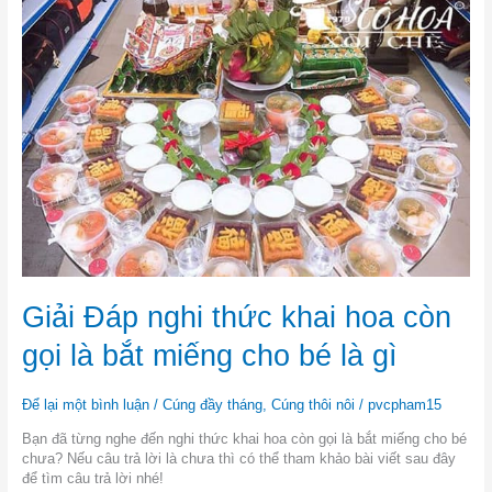
Đáp
nghi
thức
khai
hoa
còn
gọi
là
bắt
miếng
cho
bé
là
gì
Giải Đáp nghi thức khai hoa còn
gọi là bắt miếng cho bé là gì
Để lại một bình luận
/
Cúng đầy tháng
,
Cúng thôi nôi
/
pvcpham15
Bạn đã từng nghe đến nghi thức khai hoa còn gọi là bắt miếng cho bé
chưa? Nếu câu trả lời là chưa thì có thể tham khảo bài viết sau đây
để tìm câu trả lời nhé!