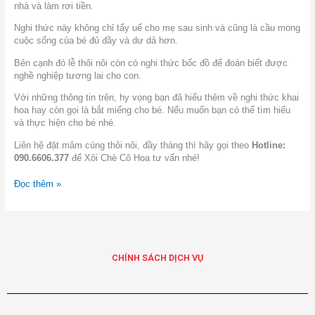
nhà và làm rơi tiền.
Nghi thức này không chỉ tẩy uế cho mẹ sau sinh và cũng là cầu mong
cuộc sống của bé đủ đầy và dư dả hơn.
Bên cạnh đó lễ thôi nôi còn có nghi thức bốc đồ để đoán biết được
nghề nghiệp tương lai cho con.
Với những thông tin trên, hy vọng bạn đã hiểu thêm về nghi thức khai
hoa hay còn gọi là bắt miếng cho bé. Nếu muốn bạn có thể tìm hiểu
và thực hiện cho bé nhé.
Liên hệ đặt mâm cúng thôi nôi, đầy tháng thì hãy gọi theo
Hotline:
090.6606.377
để Xôi Chè Cô Hoa tư vấn nhé!
Đọc thêm »
CHÍNH SÁCH DỊCH VỤ