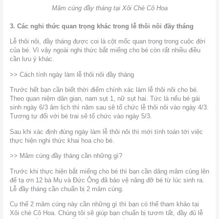
Mâm cúng đầy tháng tại Xôi Chè Cô Hoa
3. Các nghi thức quan trọng khác trong lễ thôi nôi đầy tháng
Lễ thôi nôi, đầy tháng được coi là cột mốc quan trọng trong cuộc đời
của bé. Vì vậy ngoài nghi thức bắt miếng cho bé còn rất nhiều điều
cần lưu ý khác.
>> Cách tính ngày làm lễ thôi nôi đầy tháng
Trước hết bạn cần biết thời điểm chính xác làm lễ thôi nôi cho bé.
Theo quan niệm dân gian, nam sụt 1, nữ sụt hai. Tức là nếu bé gái
sinh ngày 6/3 âm lịch thì năm sau sẽ tổ chức lễ thôi nôi vào ngày 4/3.
Tương tự đối với bé trai sẽ tổ chức vào ngày 5/3.
Sau khi xác định đúng ngày làm lễ thôi nôi thì mới tính toán tới việc
thực hiện nghi thức khai hoa cho bé.
>> Mâm cúng đầy tháng cần những gì?
Trước khi thực hiện bắt miếng cho bé thì bạn cần dâng mâm cúng lên
để tạ ơn 12 bà Mụ và Đức Ông đã bảo vệ nâng đỡ bé từ lúc sinh ra.
Lễ đầy tháng cần chuẩn bị 2 mâm cúng.
Cụ thể 2 mâm cúng này cần những gì thì bạn có thể tham khảo tại
Xôi chè Cô Hoa. Chúng tôi sẽ giúp bạn chuẩn bị tươm tất, đầy đủ lễ