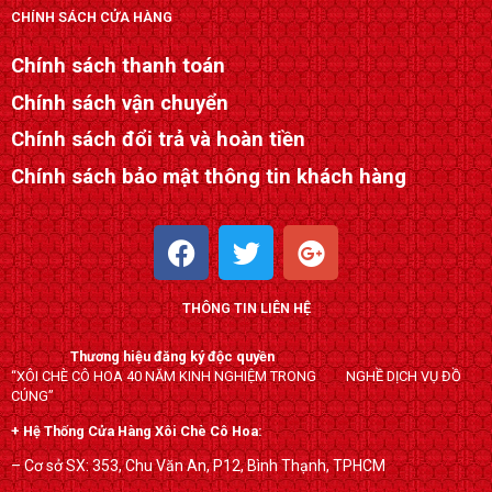
CHÍNH SÁCH CỬA HÀNG
Chính sách thanh toán
Chính sách vận chuyển
Chính sách đổi trả và hoàn tiền
Chính sách bảo mật thông tin khách hàng
F
T
G
a
w
o
c
i
o
THÔNG TIN LIÊN HỆ
e
t
g
b
t
l
Thương hiệu đăng ký độc quyền
o
e
e
“XÔI CHÈ CÔ HOA 40 NĂM KINH NGHIỆM TRONG NGHỀ DỊCH VỤ ĐỒ
o
r
-
CÚNG”
k
p
+ Hệ Thống Cửa Hàng Xôi Chè Cô Hoa:
l
– Cơ sở SX: 353, Chu Văn An, P12, Bình Thạnh, TPHCM
u