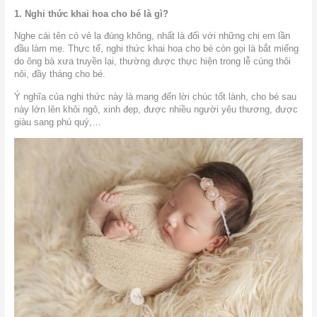
1. Nghi thức khai hoa cho bé là gì?
Nghe cái tên có vẻ lạ đúng không, nhất là đối với những chị em lần
đầu làm mẹ. Thực tế, nghi thức khai hoa cho bé còn gọi là bắt miếng
do ông bà xưa truyền lại, thường được thực hiện trong lễ cúng thôi
nôi, đầy tháng cho bé.
Ý nghĩa của nghi thức này là mang đến lời chúc tốt lành, cho bé sau
này lớn lên khôi ngô, xinh đẹp, được nhiều người yêu thương, được
giàu sang phú quý,…