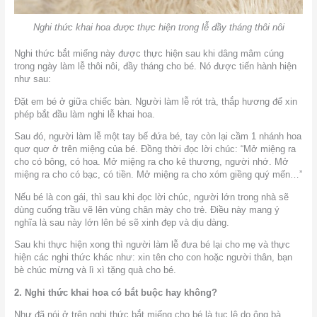
Nghi thức khai hoa được thực hiện trong lễ đầy tháng thôi nôi
Nghi thức bắt miếng này được thực hiện sau khi dâng mâm cúng
trong ngày làm lễ thôi nôi, đầy tháng cho bé. Nó được tiến hành hiện
như sau:
Đặt em bé ở giữa chiếc bàn. Người làm lễ rót trà, thắp hương để xin
phép bắt đầu làm nghi lễ khai hoa.
Sau đó, người làm lễ một tay bế đứa bé, tay còn lại cầm 1 nhánh hoa
quơ quơ ở trên miệng của bé. Đồng thời đọc lời chúc: “Mở miệng ra
cho có bông, có hoa. Mở miệng ra cho kẻ thương, người nhớ. Mở
miệng ra cho có bạc, có tiền. Mở miệng ra cho xóm giềng quý mến…”
Nếu bé là con gái, thì sau khi đọc lời chúc, người lớn trong nhà sẽ
dùng cuống trầu vẽ lên vùng chân mày cho trẻ. Điều này mang ý
nghĩa là sau này lớn lên bé sẽ xinh đẹp và dịu dàng.
Sau khi thực hiện xong thì người làm lễ đưa bé lại cho mẹ và thực
hiện các nghi thức khác như: xin tên cho con hoặc người thân, bạn
bè chúc mừng và lì xì tặng quà cho bé.
2. Nghi thức khai hoa có bắt buộc hay không?
Như đã nói ở trên nghi thức bắt miếng cho bé là tục lệ do ông bà