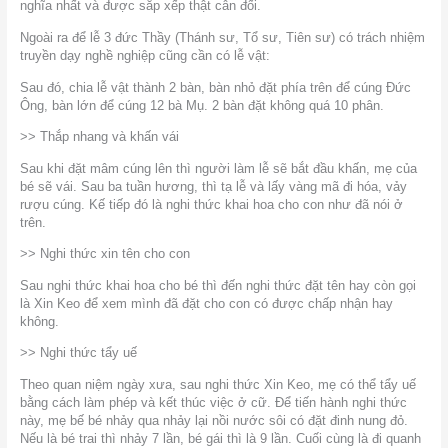
nghĩa nhất và được sắp xếp thật cân đối.
Ngoài ra để lễ 3 đức Thầy (Thánh sư, Tổ sư, Tiên sư) có trách nhiệm
truyền dạy nghề nghiệp cũng cần có lễ vật:
Sau đó, chia lễ vật thành 2 bàn, bàn nhỏ đặt phía trên để cúng Đức
Ông, bàn lớn để cúng 12 bà Mụ. 2 bàn đặt không quá 10 phân.
>> Thắp nhang và khấn vái
Sau khi đặt mâm cúng lên thì người làm lễ sẽ bắt đầu khấn, mẹ của
bé sẽ vái. Sau ba tuần hương, thì tạ lễ và lấy vàng mã đi hóa, vảy
rượu cúng. Kế tiếp đó là nghi thức khai hoa cho con như đã nói ở
trên.
>> Nghi thức xin tên cho con
Sau nghi thức khai hoa cho bé thì đến nghi thức đặt tên hay còn gọi
là Xin Keo để xem mình đã đặt cho con có được chấp nhận hay
không.
>> Nghi thức tẩy uế
Theo quan niệm ngày xưa, sau nghi thức Xin Keo, mẹ có thể tẩy uế
bằng cách làm phép và kết thúc việc ở cữ. Để tiến hành nghi thức
này, mẹ bế bé nhảy qua nhảy lại nồi nước sôi có đặt đinh nung đỏ.
Nếu là bé trai thì nhảy 7 lần, bé gái thì là 9 lần. Cuối cùng là đi quanh