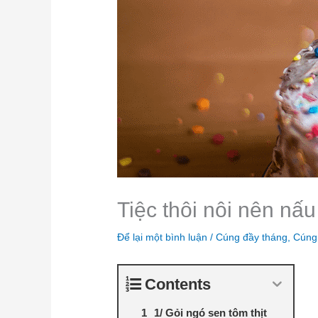
Tiệc thôi nôi nên nấ
Để lại một bình luận
/
Cúng đầy tháng
,
Cúng 
Contents
1/ Gỏi ngó sen tôm thịt