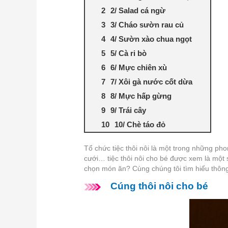
2/ Salad cá ngừ
3/ Cháo sườn rau củ
4/ Sườn xào chua ngọt
5/ Cà ri bò
6/ Mực chiên xù
7/ Xôi gà nước cốt dừa
8/ Mực hấp gừng
9/ Trái cây
10/ Chè táo đỏ
Tổ chức tiệc thôi nôi là một trong những pho
cưới… tiệc thôi nôi cho bé được xem là một
chọn món ăn? Cùng chúng tôi tìm hiểu thông
Cúng thôi nôi cho bé