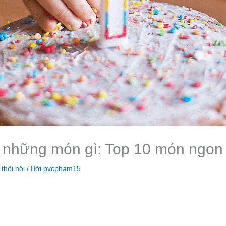
u những món gì: Top 10 món ngon 
thôi nôi
/ Bởi
pvcpham15