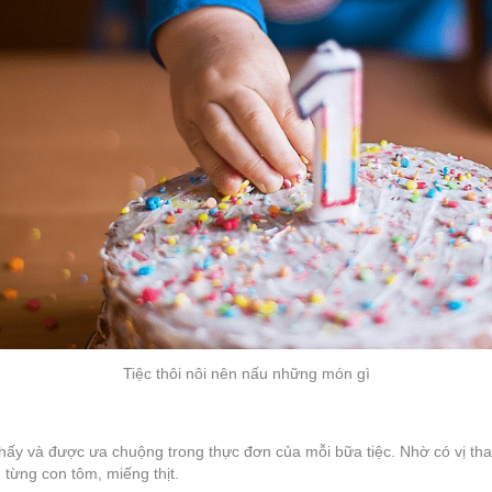
Tiệc thôi nôi nên nấu những món gì
thấy và được ưa chuộng trong thực đơn của mỗi bữa tiệc. Nhờ có vị th
từng con tôm, miếng thịt.