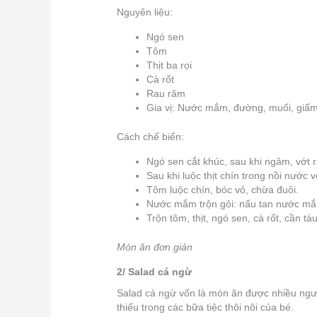
Nguyên liệu:
Ngó sen
Tôm
Thịt ba rọi
Cà rốt
Rau răm
Gia vị: Nước mắm, đường, muối, giấ
Cách chế biến:
Ngó sen cắt khúc, sau khi ngâm, vớt r
Sau khi luộc thịt chín trong nồi nước 
Tôm luộc chín, bóc vỏ, chừa đuôi.
Nước mắm trộn gỏi: nấu tan nước mắm,
Trộn tôm, thịt, ngó sen, cà rốt, cần tà
Món ăn đơn giản
2/ Salad cá ngừ
Salad cá ngừ vốn là món ăn được nhiều ng
thiếu trong các bữa tiệc thôi nôi của bé.