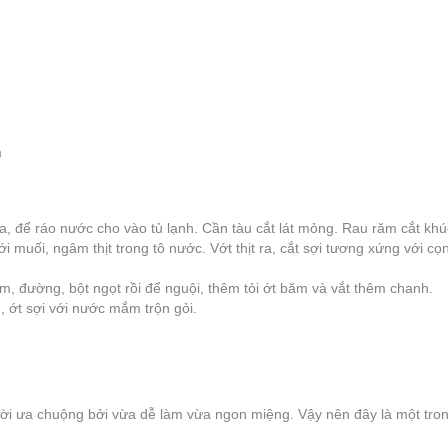
m
a, để ráo nước cho vào tủ lạnh. Cần tàu cắt lát mỏng. Rau răm cắt khú
với muối, ngâm thịt trong tô nước. Vớt thịt ra, cắt sợi tương xứng với cọ
 đường, bột ngọt rồi để nguội, thêm tỏi ớt băm và vắt thêm chanh.
u, ớt sợi với nước mắm trộn gỏi.
ười ưa chuộng bởi vừa dễ làm vừa ngon miệng. Vậy nên đây là một t