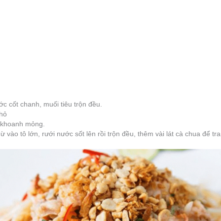
c cốt chanh, muối tiêu trộn đều.
nhỏ
ái khoanh mỏng.
ừ vào tô lớn, rưới nước sốt lên rồi trộn đều, thêm vài lát cà chua để tra