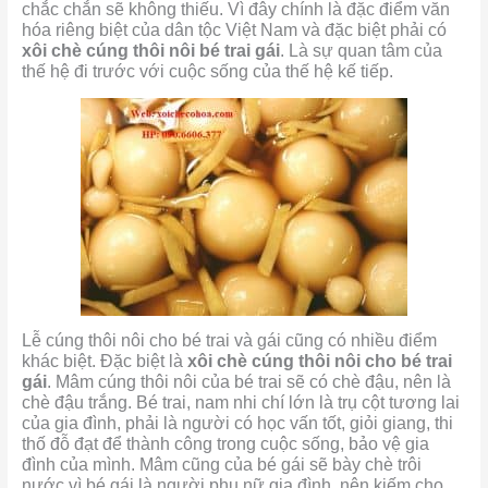
chắc chắn sẽ không thiếu. Vì đây chính là đặc điểm văn
hóa riêng biệt của dân tộc Việt Nam và đặc biệt phải có
xôi chè cúng thôi nôi bé trai gái
. Là sự quan tâm của
thế hệ đi trước với cuộc sống của thế hệ kế tiếp.
Lễ cúng thôi nôi cho bé trai và gái cũng có nhiều điểm
khác biệt. Đặc biệt là
xôi chè cúng thôi nôi cho bé trai
gái
. Mâm cúng thôi nôi của bé trai sẽ có chè đậu, nên là
chè đậu trắng. Bé trai, nam nhi chí lớn là trụ cột tương lai
của gia đình, phải là người có học vấn tốt, giỏi giang, thi
thố đỗ đạt để thành công trong cuộc sống, bảo vệ gia
đình của mình. Mâm cũng của bé gái sẽ bày chè trôi
nước vì bé gái là người phụ nữ gia đình, nên kiếm cho