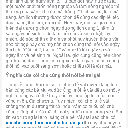
phải tính đúng ngày làm lễ. Từ bao đời nay, nước ta là
một nước phát triển nông nghiệp và làm nông nghiệp thì
thường dụa vào lịch của mặt trăng. Chính vì thế, lịch mặt
trăng, âm lịch thường được chọn để cúng các dịp lễ, tết,
đầy tháng, thôi nôi, đám giỗ. Hiện nay, một số gia đình
hiện đại thường chọn ngày dương lịch đúng 1 năm từ
sau ngày bé sinh ra để làm thôi nôi và sinh nhật, tuy
nhiên, để góp phần giữ gìn và phát huy truyền thống văn
hóa tốt đẹp này cha mẹ nên chọn cúng thôi nôi vào ngày
âm lịch. “Gái lùi 2, trai lùi 1” và nhớ là lùi ngày so với
ngày âm và bé sinh ra. Ngoài ra, giờ cúng cũng nên chọn
giờ hoàng đạo. Theo kinh nghiệm dân gian thì nên cúng
thôi nôi vào buổi sáng sớm hoặc chiều tối là tốt nhất.
Ý nghĩa của xôi chè cúng thôi nôi bé trai gái
Trong lễ cúng thôi nôi sẽ có nhiều lễ vật được dâng lên
bàn cúng các bà Mụ và đức Ông, mỗi lễ vật đều có một ý
nghĩa riêng và có thể thay đổi tùy theo tập tục của mỗi
vùng miền, địa phương. Tuy nhiên, xôi chè là lễ vật
không thể thiếu trong tất cả, nếu mâm cỗ thiếu xôi chè
cũng giống như đã mất đi một ý nghĩa quan trọng về niềm
tin vào tương lai tươi sáng của bé. Vậy tại sao phải có
xôi chè cúng thôi nôi cho bé trai gái
thì quý phụ huynh