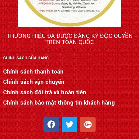
THƯƠNG HIỆU ĐÃ ĐƯỢC ĐĂNG KÝ ĐỘC QUYỀN
TRÊN TOÀN QUỐC
CHÍNH SÁCH CỬA HÀNG
Chính sách thanh toán
Chính sách vận chuyển
Chính sách đổi trả và hoàn tiền
Chính sách bảo mật thông tin khách hàng
F
T
G
a
w
o
c
i
o