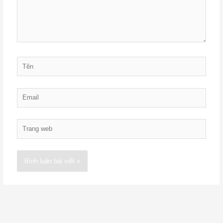
Tên
Email
Trang
web
Alternative: