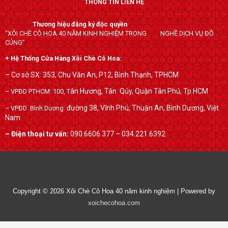
THÔNG TIN LIÊN HỆ
e
t
g
b
t
l
Thương hiệu đăng ký độc quyền
o
e
e
“XÔI CHÈ CÔ HOA 40 NĂM KINH NGHIỆM TRONG NGHỀ DỊCH VỤ ĐỒ
o
r
-
CÚNG”
k
p
+ Hệ Thống Cửa Hàng Xôi Chè Cô Hoa:
l
– Cơ sở SX: 353, Chu Văn An, P12, Bình Thạnh, TPHCM
u
ân Hương, Tân Qúy,
Quận Tân Phú, Tp.HCM
– VPĐD PTHCM: 100, T
s
đường 38, Vĩnh Phú, Thuận An, Bình Dương, Việt
– VPĐD Bình Dương:
Nam
– Điện thoại tư vấn:
090.6606.377 – 034.221.6392
Copyright © 2026
Xôi Chè Cô Hoa 40 năm kinh nghiệm
| Powered by
xoichecohoa.com