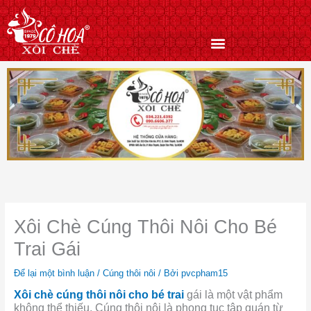
Nhảy
tới
nội
dung
Xôi Chè Cúng Thôi Nôi Cho Bé
Trai Gái
Để lại một bình luận
/
Cúng thôi nôi
/ Bởi
pvcpham15
Xôi chè cúng thôi nôi cho bé trai
gái là một vật phẩm
không thể thiếu. Cúng thôi nôi là phong tục tập quán từ