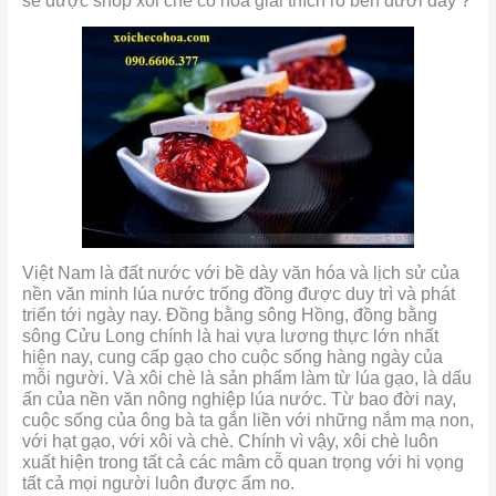
sẽ được shop xôi chè cô hoa giải thích rõ bên dưới đây ?
Việt Nam là đất nước với bề dày văn hóa và lịch sử của
nền văn minh lúa nước trống đồng được duy trì và phát
triển tới ngày nay. Đồng bằng sông Hồng, đồng bằng
sông Cửu Long chính là hai vựa lương thực lớn nhất
hiện nay, cung cấp gạo cho cuộc sống hàng ngày của
mỗi người. Và xôi chè là sản phẩm làm từ lúa gạo, là dấu
ấn của nền văn nông nghiệp lúa nước. Từ bao đời nay,
cuộc sống của ông bà ta gắn liền với những nắm mạ non,
với hạt gạo, với xôi và chè. Chính vì vậy, xôi chè luôn
xuất hiện trong tất cả các mâm cỗ quan trọng với hi vọng
tất cả mọi người luôn được ấm no.