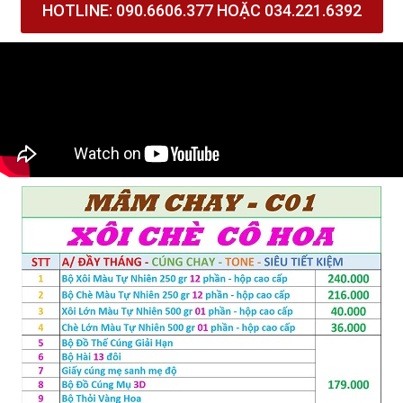
HOTLINE: 090.6606.377 HOẶC 034.221.6392