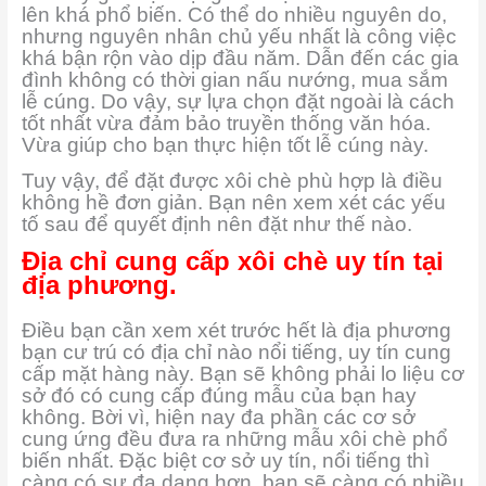
lên khá phổ biến. Có thể do nhiều nguyên do,
nhưng nguyên nhân chủ yếu nhất là công việc
khá bận rộn vào dịp đầu năm. Dẫn đến các gia
đình không có thời gian nấu nướng, mua sắm
lễ cúng. Do vậy, sự lựa chọn đặt ngoài là cách
tốt nhất vừa đảm bảo truyền thống văn hóa.
Vừa giúp cho bạn thực hiện tốt lễ cúng này.
Tuy vậy, để đặt được xôi chè phù hợp là điều
không hề đơn giản. Bạn nên xem xét các yếu
tố sau để quyết định nên đặt như thế nào.
Địa chỉ cung cấp xôi chè uy tín tại
địa phương.
Điều bạn cần xem xét trước hết là địa phương
bạn cư trú có địa chỉ nào nổi tiếng, uy tín cung
cấp mặt hàng này. Bạn sẽ không phải lo liệu cơ
sở đó có cung cấp đúng mẫu của bạn hay
không. Bời vì, hiện nay đa phần các cơ sở
cung ứng đều đưa ra những mẫu xôi chè phổ
biến nhất. Đặc biệt cơ sở uy tín, nổi tiếng thì
càng có sự đa dạng hơn, bạn sẽ càng có nhiều