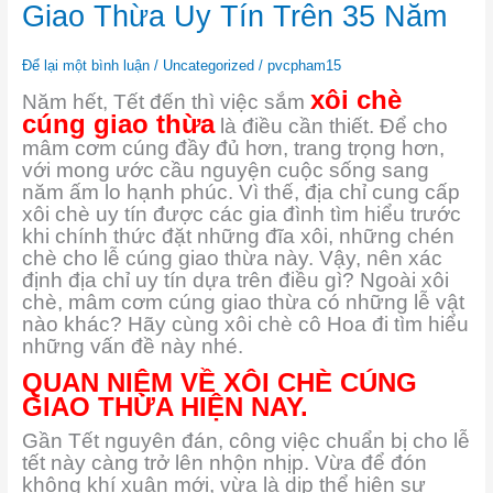
Cung
Giao Thừa Uy Tín Trên 35 Năm
Cấp
Xôi
Chè
Để lại một bình luận
/
Uncategorized
/
pvcpham15
Cúng
xôi chè
Năm hết, Tết đến thì việc sắm
Giao
cúng giao thừa
là điều cần thiết. Để cho
Thừa
mâm cơm cúng đầy đủ hơn, trang trọng hơn,
Uy
Tín
với mong ước cầu nguyện cuộc sống sang
Trên
năm ấm lo hạnh phúc. Vì thế, địa chỉ cung cấp
35
xôi chè uy tín được các gia đình tìm hiểu trước
Năm
khi chính thức đặt những đĩa xôi, những chén
chè cho lễ cúng giao thừa này. Vậy, nên xác
định địa chỉ uy tín dựa trên điều gì? Ngoài xôi
chè, mâm cơm cúng giao thừa có những lễ vật
nào khác? Hãy cùng xôi chè cô Hoa đi tìm hiểu
những vấn đề này nhé.
QUAN NIỆM VỀ XÔI CHÈ CÚNG
GIAO THỪA HIỆN NAY.
Gần Tết nguyên đán, công việc chuẩn bị cho lễ
tết này càng trở lên nhộn nhịp. Vừa để đón
không khí xuân mới, vừa là dịp thể hiện sự