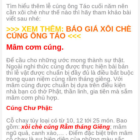
Tìm hiểu thêm lễ cúng ông Táo cuối năm nên
cần xôi chè như thế nào thì hãy tham khảo bài
viết sau nhé:
>>> XEM THÊM:
BÁO GIÁ XÔI CHÈ
CÚNG ÔNG TÁO
<<<
Mâm cơm cúng.
Để cầu cho những ước mong thành sự thật.
Ngoài nghi thức cúng được thực hiện bài bản
thì lễ vật được chuẩn bị đầy đủ là điều bắt buộc
trong quan niệm cúng rằm tháng giêng. Với
mâm cúng được chuẩn bị dựa trên điều kiện
nhà bạn có thờ Phật, thần linh, gia tiên mà sắm
mâm cơm phù hợp.
Cúng Chư Phật:
Cỗ chay tùy loại có từ 10, 12 tới 25 món. Bao
gồm:
xôi chè cúng Rằm tháng Giêng
; mâm
ngũ quả, canh xào,… . Điểm đặc biệt trên mâm
cỗ chay là sự hiện diện của những màu sắc