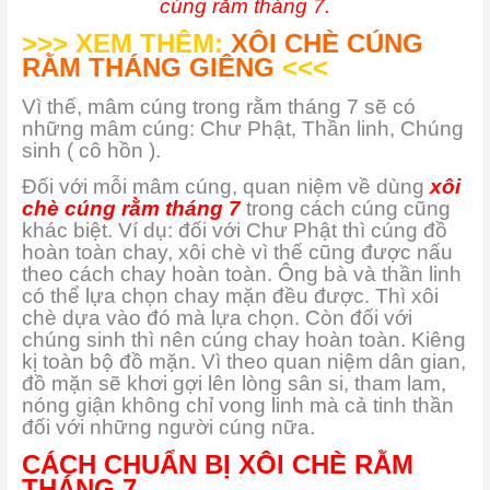
cúng rằm tháng 7.
>>> XEM THÊM:
XÔI CHÈ CÚNG
RẰM THÁNG GIÊNG
<<<
Vì thế, mâm cúng trong rằm tháng 7 sẽ có
những mâm cúng: Chư Phật, Thần linh, Chúng
sinh ( cô hồn ).
Đối với mỗi mâm cúng, quan niệm về dùng
xôi
chè cúng rằm tháng 7
trong cách cúng cũng
khác biệt. Ví dụ: đối với Chư Phật thì cúng đồ
hoàn toàn chay, xôi chè vì thế cũng được nấu
theo cách chay hoàn toàn. Ông bà và thần linh
có thể lựa chọn chay mặn đều được. Thì xôi
chè dựa vào đó mà lựa chọn. Còn đối với
chúng sinh thì nên cúng chay hoàn toàn. Kiêng
kị toàn bộ đồ mặn. Vì theo quan niệm dân gian,
đồ mặn sẽ khơi gợi lên lòng sân si, tham lam,
nóng giận không chỉ vong linh mà cả tinh thần
đối với những người cúng nữa.
CÁCH CHUẨN BỊ XÔI CHÈ RẰM
THÁNG 7.