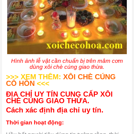
Hình ảnh lễ vật cần chuẩn bị trên mâm cơm
dùng xôi chè cúng giao thừa.
>>> XEM THÊM:
XÔI CHÈ CÚNG
CÔ HỒN
<<<
ĐỊA CHỈ UY TÍN CUNG CẤP XÔI
CHÈ CÚNG GIAO THỪA.
Cách xác định địa chỉ uy tín.
Thời gian hoạt động: