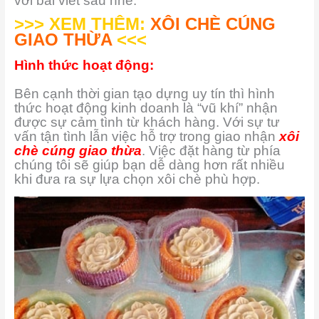
với bài viết sau nhé.
>>> XEM THÊM:
XÔI CHÈ CÚNG
GIAO THỪA
<<<
Hình thức hoạt động:
Bên cạnh thời gian tạo dựng uy tín thì hình
thức hoạt động kinh doanh là “vũ khí” nhận
được sự cảm tình từ khách hàng. Với sự tư
vấn tận tình lẫn việc hỗ trợ trong giao nhận
xôi
chè cúng giao thừa
. Việc đặt hàng từ phía
chúng tôi sẽ giúp bạn dễ dàng hơn rất nhiều
khi đưa ra sự lựa chọn xôi chè phù hợp.