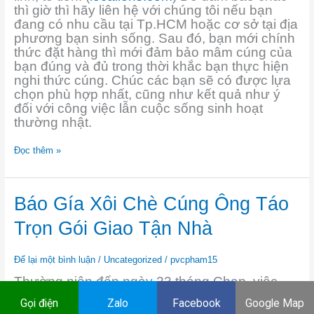
thì giờ thì hãy liên hệ với chúng tôi nếu bạn
đang có nhu cầu tại Tp.HCM hoặc cơ sở tại địa
phương bạn sinh sống. Sau đó, bạn mới chính
thức đặt hàng thì mới đảm bảo mâm cúng của
bạn đúng và đủ trong thời khắc bạn thực hiện
nghi thức cúng. Chúc các bạn sẽ có được lựa
chọn phù hợp nhất, cũng như kết quả như ý
đối với công việc lẫn cuộc sống sinh hoạt
thường nhật.
Đọc thêm »
Báo
Báo Gía Xôi Chè Cúng Ông Táo
Gía
Xôi
Trọn Gói Giao Tận Nhà
Chè
Cúng
Ông
Để lại một bình luận
/
Uncategorized
/
pvcpham15
Táo
Thường niên đến ngày 23 tháng Chạp, việc
Trọn
xôi chè cúng ông Táo
chuẩn bị
cũng
Gói
Gọi điện
Zalo
Facebook
Google Map
như mâm cơm đầy đủ là rất quan trọng. Bởi,
Giao