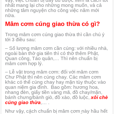
vậy, việc chuẩn bị đầy đủ được xem là cách tốt
nhất mang lại cho những mong muốn, và cả
những tâm nguyện cho công việc năm mới
nữa.
Mâm cơm cúng giao thừa có gì?
Trong mâm cơm cúng giao thừa thì cần chú ý
tới 3 điều sau:
– Số lượng mâm cơm cần cúng: với nhiều nhà,
ngoài bàn thờ gia tiên thì có thờ thêm Phật,
Quan công, Táo quân,… Thì nên chuẩn bị
mâm cơm hợp lý.
– Lễ vật trong mâm cơm: đối với mâm cơm
Chư Phật thì nên cúng chay. Các mâm cơm
khác có thể cúng chay hay mặn tùy thuộc vào
quan niệm gia đình. Bao gồm: hương hoa,
nhang đèn, giấy tiền vàng mã, đồ chay/mặn,
bánh chưng/bành giò, đồ xào, đồ luộc,
xôi chè
cúng giao thừa
,… .
Như vậy, cách chuẩn bị mâm cơm này hầu hết