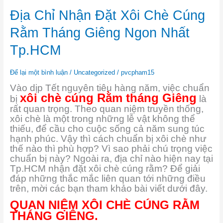
Địa
Địa Chỉ Nhận Đặt Xôi Chè Cúng
Chỉ
Nhận
Rằm Tháng Giêng Ngon Nhất
Đặt
Xôi
Tp.HCM
Chè
Cúng
Để lại một bình luận
/
Uncategorized
/
pvcpham15
Rằm
Tháng
Vào dịp Tết nguyên tiêu hàng năm, việc chuẩn
Giêng
xôi chè cúng Rằm tháng Giêng
bị
là
Ngon
rất quan trọng. Theo quan niệm truyền thống,
Nhất
xôi chè là một trong những lễ vật không thể
Tp.HCM
thiếu, để cầu cho cuộc sống cả năm sung túc
hạnh phúc. Vậy thì cách chuẩn bị xôi chè như
thế nào thì phù hợp? Vì sao phải chú trọng việc
chuẩn bị này? Ngoài ra, địa chỉ nào hiện nay tại
Tp.HCM nhận đặt xôi chè cúng rằm? Để giải
đáp những thắc mắc liên quan tới những điều
trên, mời các bạn tham khảo bài viết dưới đây.
QUAN NIỆM XÔI CHÈ CÚNG RẰM
THÁNG GIÊNG.