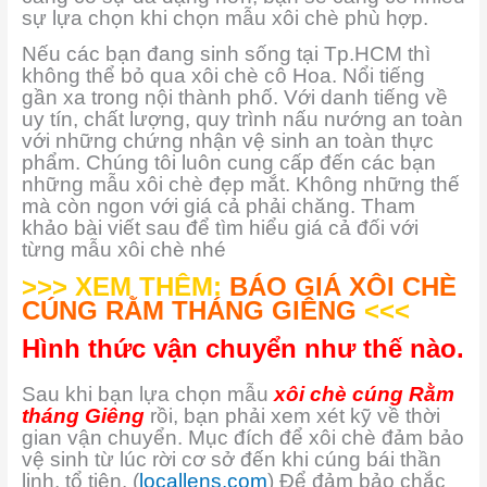
sự lựa chọn khi chọn mẫu xôi chè phù hợp.
Nếu các bạn đang sinh sống tại Tp.HCM thì
không thể bỏ qua xôi chè cô Hoa. Nổi tiếng
gần xa trong nội thành phố. Với danh tiếng về
uy tín, chất lượng, quy trình nấu nướng an toàn
với những chứng nhận vệ sinh an toàn thực
phẩm. Chúng tôi luôn cung cấp đến các bạn
những mẫu xôi chè đẹp mắt. Không những thế
mà còn ngon với giá cả phải chăng. Tham
khảo bài viết sau để tìm hiểu giá cả đối với
từng mẫu xôi chè nhé
>>> XEM THÊM:
BÁO GIÁ XÔI CHÈ
CÚNG RẰM THÁNG GIÊNG
<<<
Hình thức vận chuyển như thế nào.
Sau khi bạn lựa chọn mẫu
xôi chè cúng Rằm
tháng Giêng
rồi, bạn phải xem xét kỹ về thời
gian vận chuyển. Mục đích để xôi chè đảm bảo
vệ sinh từ lúc rời cơ sở đến khi cúng bái thần
linh, tổ tiên. (
locallens.com
) Để đảm bảo chắc