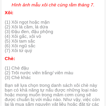
Hình ảnh mẫu xôi chè cúng rằm tháng 7.
Xôi:
(1) Xôi ngọt hoặc mặn
(2) Xôi lá cầm, lá dứa
(3) Đậu đen, đậu phộng
(4) Xôi gấc, xôi vò
(5) Xôi tam sắc
(6) Xôi ngũ sắc
(7) Xôi tứ quý
Chè:
(1) Chè đậu
(2) Trôi nước viên trắng/ viên màu
(3) Chè khác
Bạn sẽ lựa chọn trong danh sách xôi chè này
bạn có khả năng tự nấu được những loại nào
hoặc mong muốn trong mâm cơm cúng sẽ
được chuẩn bị với mẫu nào. Như vậy, việc còn
lại là mua sắm nguyên vật liệu hoặc đặt từ các