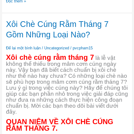
Đọc thêm »
Xôi
Xôi Chè Cúng Rằm Tháng 7
Chè
Cúng
Gồm Những Loại Nào?
Rằm
Tháng
7
Để lại một bình luận
/
Uncategorized
/
pvcpham15
Gồm
Xôi chè cúng rằm tháng 7
là lễ vật
Những
không thể thiếu trong mâm cơm cúng ngày
Loại
này. Vậy bạn đã biết cách chuẩn bị xôi chè
Nào?
như thế nào hay chưa? Có những loại chè nào
sẽ phù hợp trong mâm cơm cúng rằm tháng 7?
Lưu ý gì trong việc cúng này? Hãy để chúng tôi
giúp các bạn phần nhỏ trong việc giải đáp cũng
như đưa ra những cách thực hiện công đoạn
chuẩn bị. Mời các bạn theo dõi bài viết dưới
đây.
QUAN NIỆM VỀ XÔI CHÈ CÚNG
RẰM THÁNG 7.