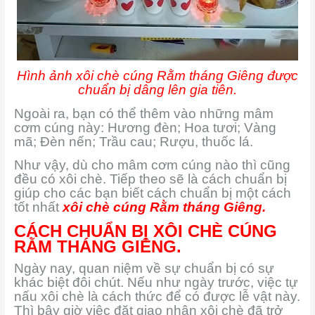
Hình ảnh xôi chè cúng Rằm tháng Giêng được
chuẩn bị dâng lên gia tiên.
Ngoài ra, bạn có thể thêm vào những mâm
cơm cúng này: Hương đèn; Hoa tươi; Vàng
mã; Đèn nến; Trầu cau; Rượu, thuốc lá.
Như vậy, dù cho mâm cơm cúng nào thì cũng
đều có xôi chè. Tiếp theo sẽ là cách chuẩn bị
giúp cho các bạn biết cách chuẩn bị một cách
tốt nhất
xôi chè cúng Rằm tháng Giêng.
CÁCH CHUẨN BỊ XÔI CHÈ CÚNG
RẰM THÁNG GIÊNG.
Ngày nay, quan niệm về sự chuẩn bị có sự
khác biệt đôi chút. Nếu như ngày trước, việc tự
nấu xôi chè là cách thức để có được lễ vật này.
Thì bây giờ việc đặt giao nhận xôi chè đã trở